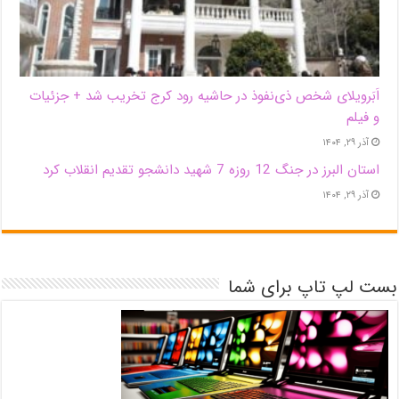
اَبَر‌ویلای شخص ذی‌نفوذ در حاشیه‌ رود کرج تخریب شد + جزئیات
و فیلم
آذر ۲۹, ۱۴۰۴
استان البرز در جنگ 12 روزه 7 شهید دانشجو تقدیم انقلاب کرد
آذر ۲۹, ۱۴۰۴
بست لپ تاپ برای شما