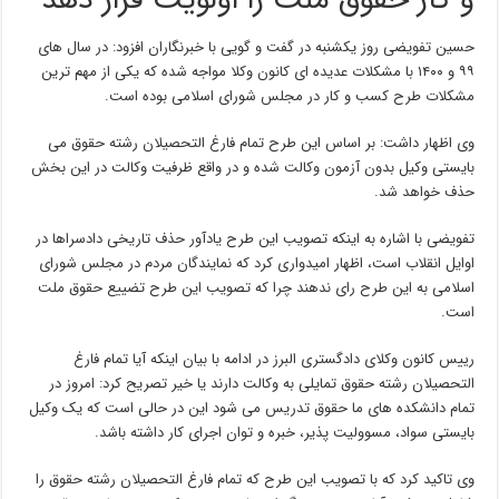
و کار حقوق ملت را اولویت قرار دهد
حسین تفویضی روز یکشنبه در گفت و گویی با خبرنگاران افزود: در سال های
۹۹ و ۱۴۰۰ با مشکلات عدیده ای کانون وکلا مواجه شده که یکی از مهم ترین
مشکلات طرح کسب و کار در مجلس شورای اسلامی بوده است.
وی اظهار داشت: بر اساس این طرح تمام فارغ التحصیلان رشته حقوق می
بایستی وکیل بدون آزمون وکالت شده و در واقع ظرفیت وکالت در این بخش
حذف خواهد شد.
تفویضی با اشاره به اینکه تصویب این طرح یادآور حذف تاریخی دادسراها در
اوایل انقلاب است، اظهار امیدواری کرد که نمایندگان مردم در مجلس شورای
اسلامی به این طرح رای ندهند چرا که تصویب این طرح تضییع حقوق ملت
است.
رییس کانون وکلای دادگستری البرز در ادامه با بیان اینکه آیا تمام فارغ
التحصیلان رشته حقوق تمایلی به وکالت دارند یا خیر تصریح کرد: امروز در
تمام دانشکده های ما حقوق تدریس می شود این در حالی است که یک وکیل
بایستی سواد، مسوولیت پذیر، خبره و توان اجرای کار داشته باشد.
وی تاکید کرد که با تصویب این طرح که تمام فارغ التحصیلان رشته حقوق را