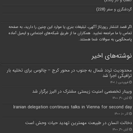
کسب و کار
(253)
گردشگری و سفر
(228)
اگر قصد انتشار رپورتاژ آگهی، تبلیغات بنری یا موارد این چنین را دارید، به صفحه
تماس با ما مراجعه نمایید. همکاران ما از طریق شبکه‌های اجتماعی و ایمیل آماده
پاسخگویی به سوالات شما هستند.
نوشته‌های اخیر
محدودیت تردد شمال به جنوب در محور کرج – چالوس برای تخلیه بار
ترافیکی اجرا شد
فروردین ۱, ۱۴۰۱
وبینار تخصصی امنیت زیستی مشترک در البرز برگزار شد
آبان ۳۰, ۱۴۰۰
Iranian delegation continues talks in Vienna for second day
آذر ۱۰, ۱۴۰۰
دخالت انسان در طبیعت مهمترین تهدید حیات وحش است
آبان ۳۰, ۱۴۰۰