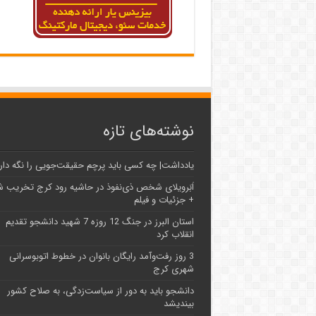
نوشته‌های تازه
یادداشت| ‌چه کسی باید پرچم حقیقت‌جویی را نگه دار
اَبَر‌ویلای شخص ذی‌نفوذ در حاشیه‌ رود کرج تخریب 
+ جزئیات و فیلم
استان البرز در جنگ 12 روزه 7 شهید دانشجو تقدیم
انقلاب کرد
3 روز رفت‌وآمد رایگان بانوان در خطوط اتوبوسرانی
شهری کرج
دانشجو باید به دور از سیاست‌زدگی، به صلاح کشور
بیندیشد