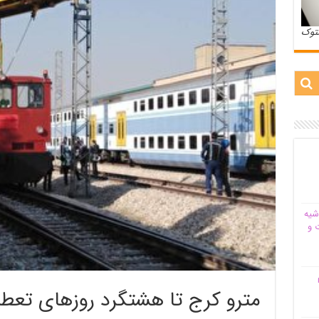
ستوک
شیه‌
 و
م
مترو کرج تا هشتگرد روزهای تع