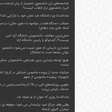
شاخصه‌های بارز دانشجوی تمام‌عیار از زبان فرمانده سپ
البرز/ دانشجوی تراز انقلاب کیست؟
یادداشت| چرا دانشگاه باید نقش خود را بازآرایی کند؟
مصائب دستگاه قضا در مواجهه با دعاوی ملکی/ دردسر
اسناد عادی چند‌ دهه‌ای!
اصلی‌ترین مطالبات دانشجویان دانشگاه آزاد البرز
چیست؟/ گفت‌وگو با رئیس دانشگاه آز‌اد
هشداری تاریخی که هنوز شنیده نمی‌شود/ دانشجو
مؤذن جامعه است نه تماشاگر!
هیچ توسعه پایداری بدون همراهی دانشجویان ممکن
نیست
جزئیات جدید از پرونده جاسوس اسرائیل در کرج/‌ ک
تجهیزات پیچیده جاسوسی از متهم
عناوین روزنامه‌های البرز در ‌18 آذرماه/صدرنشینی د
خدمات زایمان بی‌درد
یادداشت| روزی که جهان از نو متولد شد
وقتی وقف چراغ امید نیازمندان می شود/ موقوفه ای پ
بیماران کلیوی ایستاد