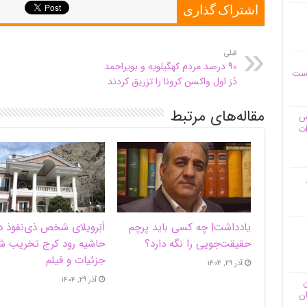
اشتراک گذاری
قبلی
۹۰ درصد مردم کهگیلویه و بویراحمد
یست
دُز اول واکسن کرونا را تزریق کردند
مقاله‌های مرتبط
وس
ات
یادداشت| ‌چه کسی باید پرچم
اَبَر‌ویلای شخص ذی‌نفوذ د
حقیقت‌جویی را نگه دارد؟
حاشیه‌ رود کرج تخریب ش
جزئیات و فیلم
آذر ۲۹, ۱۴۰۴
آذر ۲۹, ۱۴۰۴
ن
ان