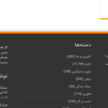
دسته‌ها
اگر قص
چنین ر
د؟
آشپزی و غذا
(200)
همکارا
پاسخگو
شد
اخبار
(11,736)
بازی و سرگرمی
(200)
نوشت
جهان
(202)
سبک زندگی
(63)
مشکلی
غذایی
فناوری
(115)
دی ۲۸, ۱۴۰۱
کسب و کار
(253)
جزئیا