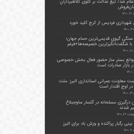
اعلام شد/ تیغ عدالت بر گلوی کلاهبردارانِ
مان‌فروش
۱۴۰۰
ع شهرداری فردیس از کرج کلید خورد
سنگی گیوی قدیمی‌ترین حمام جهان؛
 با شگفت‌انگیزترین خصیصه‌ها+فیلم
۱۴
وانع بستر ساز حضور فعال بخش خصوصی
در بازار صادرات است
ت معاونت عمرانی استانداری البرز: ملت
 در اوج اقتدار است
۱۴
ن درگیری مسلحانه در گلسار ساوجبلاغ
ر شدند
 ۲۶, ۱۴۰۱
نی رگبار پراکنده و وزش باد برای البرز
۱۴۰