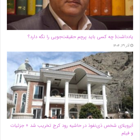
یادداشت| ‌چه کسی باید پرچم حقیقت‌جویی را نگه دارد؟
آذر ۲۹, ۱۴۰۴
اَبَر‌ویلای شخص ذی‌نفوذ در حاشیه‌ رود کرج تخریب شد + جزئیات
و فیلم