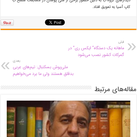
دیدارهای گروه
ب
به دلیل حضور برخی از ملی پوشان در مسابقات سطح
ب
کاپ آسیا به تعویق افتاد.
قبلی
ماهانه یک دستگاه” ایکس ری” در
گمرکات کشور نصب می‌شود
بعدی
ملی‌پوش بسکتبال: تیم‌های عربی
بدقلق هستند ولی ما برد می‌خواهیم
مقاله‌های مرتبط