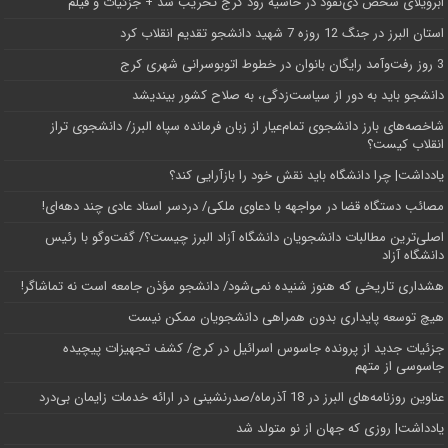
اَبَر‌ویلای شخص ذی‌نفوذ در حاشیه‌ رود کرج تخریب شد + جزئیات و فیلم
استان البرز در جنگ 12 روزه 7 شهید دانشجو تقدیم انقلاب کرد
3 روز رفت‌وآمد رایگان بانوان در خطوط اتوبوسرانی شهری کرج
دانشجو باید به دور از سیاست‌زدگی، به صلاح کشور بیندیشد
شاخصه‌های بارز دانشجوی تمام‌عیار از زبان فرمانده سپاه البرز/ دانشجوی تراز
انقلاب کیست؟
یادداشت| چرا دانشگاه باید نقش خود را بازآرایی کند؟
مصائب دستگاه قضا در مواجهه با دعاوی ملکی/ دردسر اسناد عادی چند‌ دهه‌ای!
اصلی‌ترین مطالبات دانشجویان دانشگاه آزاد البرز چیست؟/ گفت‌وگو با رئیس
دانشگاه آز‌اد
هشداری تاریخی که هنوز شنیده نمی‌شود/ دانشجو مؤذن جامعه است نه تماشاگر!
هیچ توسعه پایداری بدون همراهی دانشجویان ممکن نیست
جزئیات جدید از پرونده جاسوس اسرائیل در کرج/‌ کشف تجهیزات پیچیده
جاسوسی از متهم
عناوین روزنامه‌های البرز در ‌18 آذرماه/صدرنشینی در ارائه خدمات زایمان بی‌درد
یادداشت| روزی که جهان از نو متولد شد