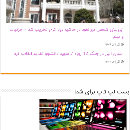
اَبَر‌ویلای شخص ذی‌نفوذ در حاشیه‌ رود کرج تخریب شد + جزئیات
و فیلم
آذر ۲۹, ۱۴۰۴
استان البرز در جنگ 12 روزه 7 شهید دانشجو تقدیم انقلاب کرد
آذر ۲۹, ۱۴۰۴
بست لپ تاپ برای شما