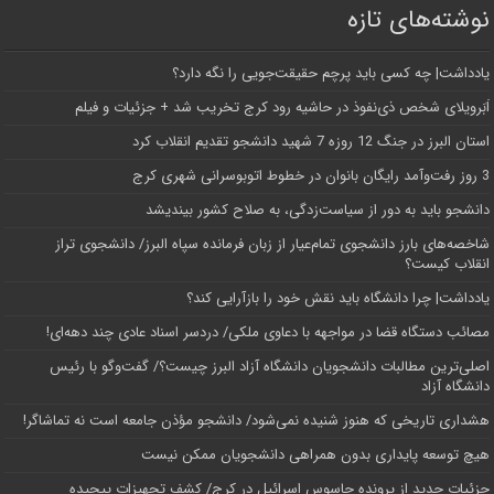
نوشته‌های تازه
یادداشت| ‌چه کسی باید پرچم حقیقت‌جویی را نگه دارد؟
اَبَر‌ویلای شخص ذی‌نفوذ در حاشیه‌ رود کرج تخریب شد + جزئیات و فیلم
استان البرز در جنگ 12 روزه 7 شهید دانشجو تقدیم انقلاب کرد
3 روز رفت‌وآمد رایگان بانوان در خطوط اتوبوسرانی شهری کرج
دانشجو باید به دور از سیاست‌زدگی، به صلاح کشور بیندیشد
شاخصه‌های بارز دانشجوی تمام‌عیار از زبان فرمانده سپاه البرز/ دانشجوی تراز
انقلاب کیست؟
یادداشت| چرا دانشگاه باید نقش خود را بازآرایی کند؟
مصائب دستگاه قضا در مواجهه با دعاوی ملکی/ دردسر اسناد عادی چند‌ دهه‌ای!
اصلی‌ترین مطالبات دانشجویان دانشگاه آزاد البرز چیست؟/ گفت‌وگو با رئیس
دانشگاه آز‌اد
هشداری تاریخی که هنوز شنیده نمی‌شود/ دانشجو مؤذن جامعه است نه تماشاگر!
هیچ توسعه پایداری بدون همراهی دانشجویان ممکن نیست
جزئیات جدید از پرونده جاسوس اسرائیل در کرج/‌ کشف تجهیزات پیچیده