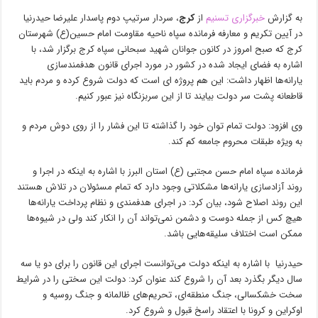
به گزارش
خبرگزاری تسنیم
از
کرج
، سردار سرتیپ دوم پاسدار علیرضا حیدرنیا
در آیین تکریم و معارفه فرمانده سپاه ناحیه مقاومت امام حسین(ع) شهرستان
کرج که صبح امروز در کانون جوانان شهید سبحانی سپاه کرج برگزار شد، با
اشاره به فضای ایجاد شده در کشور در مورد اجرای قانون هدفمندسازی
یارانه‌ها اظهار داشت: این هم پروژه ای است که دولت شروع کرده و مردم باید
قاطعانه پشت سر دولت بیایند تا از این سربزنگاه نیز عبور کنیم.
وی افزود: دولت تمام توان خود را گذاشته تا این فشار را از روی دوش مردم و
به ویژه طبقات محروم جامعه کم کند.
فرمانده سپاه امام حسن مجتبی (ع) استان البرز با اشاره به اینکه در اجرا و
روند آزادسازی یارانه‌ها مشکلاتی وجود دارد که تمام مسئولان در تلاش هستند
این روند اصلاح شود، بیان کرد: در اجرای هدفمندی و نظام پرداخت یارانه‌ها
هیچ کس از جمله دوست و دشمن نمی‌تواند آن را انکار کند ولی در شیوه‌ها
ممکن است اختلاف سلیقه‌هایی باشد.
حیدرنیا با اشاره به اینکه دولت می‌توانست اجرای این قانون را برای دو یا سه
سال دیگر بگذرد بعد آن را شروع کند عنوان کرد: دولت این سختی را در شرایط
سخت خشکسالی، جنگ منطقه‌ای، تحریم‌های ظالمانه و جنگ روسیه و
اوکراین و کرونا با اعتقاد راسخ قبول و شروع کرد.