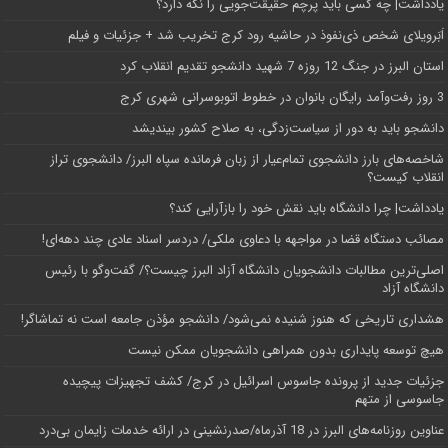
یادداشت| ‌چه کسی باید پرچم حقیقت‌جویی را نگه دارد؟
اَبَر‌ویلای شخص ذی‌نفوذ در حاشیه‌ رود کرج تخریب شد + جزئیات و فیلم
استان البرز در جنگ 12 روزه 7 شهید دانشجو تقدیم انقلاب کرد
3 روز رفت‌وآمد رایگان بانوان در خطوط اتوبوسرانی شهری کرج
دانشجو باید به دور از سیاست‌زدگی، به صلاح کشور بیندیشد
شاخصه‌های بارز دانشجوی تمام‌عیار از زبان فرمانده سپاه البرز/ دانشجوی تراز
انقلاب کیست؟
یادداشت| چرا دانشگاه باید نقش خود را بازآرایی کند؟
مصائب دستگاه قضا در مواجهه با دعاوی ملکی/ دردسر اسناد عادی چند‌ دهه‌ای!
اصلی‌ترین مطالبات دانشجویان دانشگاه آزاد البرز چیست؟/ گفت‌وگو با رئیس
دانشگاه آز‌اد
هشداری تاریخی که هنوز شنیده نمی‌شود/ دانشجو مؤذن جامعه است نه تماشاگر!
هیچ توسعه پایداری بدون همراهی دانشجویان ممکن نیست
جزئیات جدید از پرونده جاسوس اسرائیل در کرج/‌ کشف تجهیزات پیچیده
جاسوسی از متهم
عناوین روزنامه‌های البرز در ‌18 آذرماه/صدرنشینی در ارائه خدمات زایمان بی‌درد