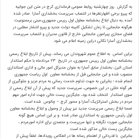
به گزارش روز چهارشنبه روابط عمومی فرمانداری کرج در متن این جوابیه
که پیرو برخی اظهارنظرها در انتصاب سرپرست بخشداری آسارا صادر شده
آمده ،به دنبال ابلاغ بخشنامه معاول اول رییس جمهوری،مبنی برممنوعیت
هرگونه جابجایی تا زمان تشکیل کابینه دولت جدید و پیرو انتشار مطلبی در
فضای مجازی پیرامون جابجایی خارج از قانون مدیران و انتصاب سرپرست
بخشداری آسارا نکاتی دراین زمینه اعلام می شود.
براین اساس به اطلاع عموم شهروندان می رساند، پیش از تاریخ ابلاغ رسمی
بخشنامه معاون اول رییس جمهوری، در تاریخ ۲۳ مردادماه با حکم استاندار
استان البرز، بخشدار سابق آسارا به عنوان مدیرکل امور مالی و اداری استانداری
منصوب شده و این جابجایی قبل از بخشنامه معاون اول ریاست جمهوری
انجام شده ؛ بنابراین به جهت تداوم خدمت رسانی به مردم عزیز و جلوگیری از
هر گونه خللی در این خصوص، سرپرست جدید که پیش از آن ابلاغ رسمی از
سوی استاندار انتخاب شده بود، جایگزین پست خالی جهت اداره امور مهم
مردم در بخش استراتژیک آسارا و محور کرج – چالوس شده است.
ضمنا ابلاغ رسمی سرپرست جدید نیز پیش از وصول و ابلاغ بخشنامه معاون
اول رئیس جمهوری به استانداری صادر شده و بر این اساس هیچ گونه
جابجایی صورت نگرفته و تنها سرپرست و متصدی برای اداره امورمردم ،
جایگزین پست خالی مذکور شده است.
بنابراین با قدردانی از اهتمام رسانه ها در انعکاس رویدادها، لطفاً پیش از