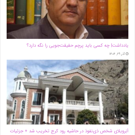
یادداشت| ‌چه کسی باید پرچم حقیقت‌جویی را نگه دارد؟
آذر ۲۹, ۱۴۰۴
اَبَر‌ویلای شخص ذی‌نفوذ در حاشیه‌ رود کرج تخریب شد + جزئیات