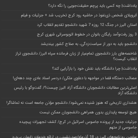
یادداشت| ‌چه کسی باید پرچم حقیقت‌جویی را نگه دارد؟
اَبَر‌ویلای شخص ذی‌نفوذ در حاشیه‌ رود کرج تخریب شد + جزئیات و فیلم
استان البرز در جنگ 12 روزه 7 شهید دانشجو تقدیم انقلاب کرد
3 روز رفت‌وآمد رایگان بانوان در خطوط اتوبوسرانی شهری کرج
دانشجو باید به دور از سیاست‌زدگی، به صلاح کشور بیندیشد
شاخصه‌های بارز دانشجوی تمام‌عیار از زبان فرمانده سپاه البرز/ دانشجوی تراز
انقلاب کیست؟
یادداشت| چرا دانشگاه باید نقش خود را بازآرایی کند؟
مصائب دستگاه قضا در مواجهه با دعاوی ملکی/ دردسر اسناد عادی چند‌ دهه‌ای!
اصلی‌ترین مطالبات دانشجویان دانشگاه آزاد البرز چیست؟/ گفت‌وگو با رئیس
دانشگاه آز‌اد
هشداری تاریخی که هنوز شنیده نمی‌شود/ دانشجو مؤذن جامعه است نه تماشاگر!
هیچ توسعه پایداری بدون همراهی دانشجویان ممکن نیست
جزئیات جدید از پرونده جاسوس اسرائیل در کرج/‌ کشف تجهیزات پیچیده
جاسوسی از متهم
عناوین روزنامه‌های البرز در ‌18 آذرماه/صدرنشینی در ارائه خدمات زایمان بی‌درد