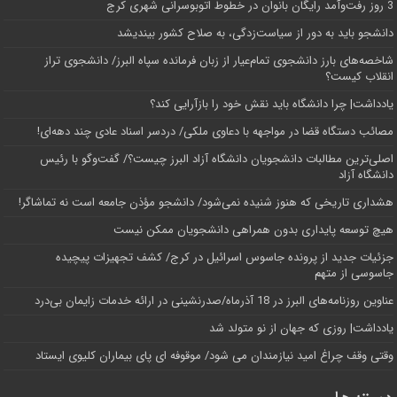
3 روز رفت‌وآمد رایگان بانوان در خطوط اتوبوسرانی شهری کرج
دانشجو باید به دور از سیاست‌زدگی، به صلاح کشور بیندیشد
شاخصه‌های بارز دانشجوی تمام‌عیار از زبان فرمانده سپاه البرز/ دانشجوی تراز
انقلاب کیست؟
یادداشت| چرا دانشگاه باید نقش خود را بازآرایی کند؟
مصائب دستگاه قضا در مواجهه با دعاوی ملکی/ دردسر اسناد عادی چند‌ دهه‌ای!
اصلی‌ترین مطالبات دانشجویان دانشگاه آزاد البرز چیست؟/ گفت‌وگو با رئیس
دانشگاه آز‌اد
هشداری تاریخی که هنوز شنیده نمی‌شود/ دانشجو مؤذن جامعه است نه تماشاگر!
هیچ توسعه پایداری بدون همراهی دانشجویان ممکن نیست
جزئیات جدید از پرونده جاسوس اسرائیل در کرج/‌ کشف تجهیزات پیچیده
جاسوسی از متهم
عناوین روزنامه‌های البرز در ‌18 آذرماه/صدرنشینی در ارائه خدمات زایمان بی‌درد
یادداشت| روزی که جهان از نو متولد شد
وقتی وقف چراغ امید نیازمندان می شود/ موقوفه ای پای بیماران کلیوی ایستاد