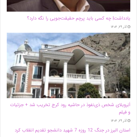
یادداشت| ‌چه کسی باید پرچم حقیقت‌جویی را نگه دارد؟
آذر ۲۹, ۱۴۰۴
اَبَر‌ویلای شخص ذی‌نفوذ در حاشیه‌ رود کرج تخریب شد + جزئیات
و فیلم
آذر ۲۹, ۱۴۰۴
استان البرز در جنگ 12 روزه 7 شهید دانشجو تقدیم انقلاب کرد