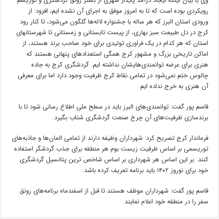
وی با بیان اینکه ایجاد درآمد پایدار شهری از بستر رونق گردشگری و توریسم
رویکردی بوده است که تا به امروز موفق به اجرای آن نشده
ایم
، افزود: از
ورودی استان البرز که هر ساله با جشنواره لاله‌ها گلگون می‌شود، تا کنار رود
کرج در دل طبیعت سبز بهاری، از پیست تابستانی و زمستانی تا
شهرستانهای
استان که هر کدام در یک
فراوری
تولیدی برای خود صاحب برند هستند، از
اماکن تاریخی بزرگ و مشهور کرج همگی استعدادهای پنهانی هستند که
هنری برای عرضه توانمندی‌هایشان نداشته
ایم
. گردشگری کرج به جاده
چالوس ختم نمی‌شود در تمامی نقاط کرج ظرفیت وجود دارد اما برای معرفی
آن هنری به خرج نداده
ایم
.
قاسم پور گفت: توانمندی‌های البرز باید در سطح ملی اطلاع رسانی شود تا با
برندسازی
ظرفیت‌های آن چرخ صنعت گردشگری شتاب بگیرد.
فرماندار کرج تصریح کرد: شهرداران وظیفه دارند از تمامی المان‌ها و جاذبه‌های
توریسمی بر اساس ظرفیت زیست بوم هر منطقه برای جذب گردشگر استفاده
کنند. بر این اساس هر شهرداری بر اساس شاخص
ترین
پتانسیل گردشگری
خود برای نوروز ۱۴۰۲ باید برنامه تعریف کرده باشد.
قاسم پور گفت: شهرداران موظف هستند تا قبل از اسفندماه برنامه‌های رونق
سفر را در منطقه خود اعلام نمایند.