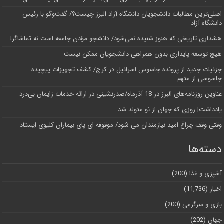
اصلی‌ترین مطالبات دانشجویان دانشگاه آزاد البرز چیست؟/ گفت‌وگو با رئیس
دانشگاه آز‌اد
هشداری تاریخی که هنوز شنیده نمی‌شود/ دانشجو مؤذن جامعه است نه تماشاگر!
هیچ توسعه پایداری بدون همراهی دانشجویان ممکن نیست
جزئیات جدید از پرونده جاسوس اسرائیل در کرج/‌ کشف تجهیزات پیچیده
جاسوسی از متهم
عناوین روزنامه‌های البرز در ‌18 آذرماه/صدرنشینی در ارائه خدمات زایمان بی‌درد
یادداشت| روزی که جهان از نو متولد شد
وقتی وقف چراغ امید نیازمندان می شود/ موقوفه ای پای بیماران کلیوی ایستاد
دسته‌ها
آشپزی و غذا
(200)
اخبار
(11,736)
بازی و سرگرمی
(200)
جهان
(202)