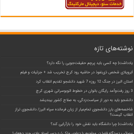
نوشته‌های تازه
یادداشت| ‌چه کسی باید پرچم حقیقت‌جویی را نگه دارد؟
اَبَر‌ویلای شخص ذی‌نفوذ در حاشیه‌ رود کرج تخریب شد + جزئیات و فیلم
استان البرز در جنگ 12 روزه 7 شهید دانشجو تقدیم انقلاب کرد
3 روز رفت‌وآمد رایگان بانوان در خطوط اتوبوسرانی شهری کرج
دانشجو باید به دور از سیاست‌زدگی، به صلاح کشور بیندیشد
شاخصه‌های بارز دانشجوی تمام‌عیار از زبان فرمانده سپاه البرز/ دانشجوی تراز
انقلاب کیست؟
یادداشت| چرا دانشگاه باید نقش خود را بازآرایی کند؟
مصائب دستگاه قضا در مواجهه با دعاوی ملکی/ دردسر اسناد عادی چند‌ دهه‌ای!