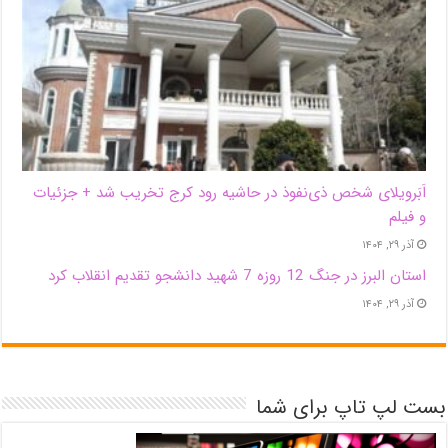
اَبَر‌ویلای شخص ذی‌نفوذ در حاشیه‌ رود کرج تخریب شد + جزئیات
و فیلم
آذر ۲۹, ۱۴۰۴
استان البرز در جنگ 12 روزه 7 شهید دانشجو تقدیم انقلاب کرد
آذر ۲۹, ۱۴۰۴
بست لپ تاپ برای شما