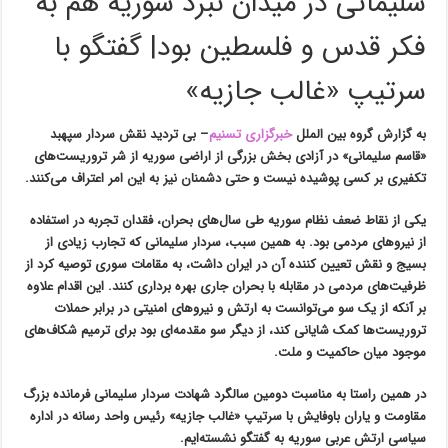
سلیمانی در میدان نبرد سوریه هم به
فکر قدس و فلسطین بود| گفتگو با
سرتیپ «غالب جازیه»
به گزارش گروه بین الملل
خبرگزاری تسنیم
–
بی تردید نقش سردار سپهبد
«قاسم سلیمانی» در آزادی بخش بزرگی از اراضی سوریه از شر تروریست‌های
تکفیری بر کسی پوشیده نیست و حتی دشمنان نیز به این امر اعتراف می‌کنند.
یکی از نقاط ضعف نظام سوریه طی سال‌های بحران، فقدان تجربه در استفاده
از نیروهای مردمی بود. به همین سبب، سردار سلیمانی که تجارب زیادی از
بسیج و نقش تعیین کننده آن در ایران داشت، به مقامات سوری توصیه کرد از
ظرفیت‌های مردمی در مقابله با بحران جاری بهره برداری کنند. این اقدام علاوه
بر آنکه از یک سو می‌توانست به ارتش و نیروهای امنیتی در برابر حملات
تروریست‌ها کمک شایانی کند، از دیگر سو مقدمه‌ای بود برای ترمیم شکاف‌های
موجود میان حاکمیت و ملت.
در همین راستا به مناسبت دومین سالگرد شهادت سردار سلیمانی فرمانده بزرگ
مقاومت و یاران باوفایش با سرتیپ «غالب جازیه» رئیس واحد رسانه در اداره
سیاسی ارتش عربی سوریه به گفتگو نشسته‌ایم.