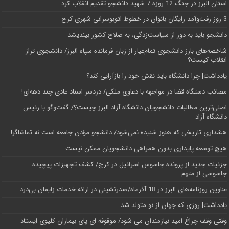
استان البرز در جنگ 12 روزه 7 شهید دانشجو تقدیم انقلاب کرد
3 روز رفت‌وآمد رایگان بانوان در خطوط اتوبوسرانی شهری کرج
دانشجو باید به دور از سیاست‌زدگی، به صلاح کشور بیندیشد
شاخصه‌های بارز دانشجوی تمام‌عیار از زبان فرمانده سپاه البرز/ دانشجوی تراز
انقلاب کیست؟
یادداشت| چرا دانشگاه باید نقش خود را بازآرایی کند؟
مصائب دستگاه قضا در مواجهه با دعاوی ملکی/ دردسر اسناد عادی چند‌ دهه‌ای!
اصلی‌ترین مطالبات دانشجویان دانشگاه آزاد البرز چیست؟/ گفت‌وگو با رئیس
دانشگاه آز‌اد
هشداری تاریخی که هنوز شنیده نمی‌شود/ دانشجو مؤذن جامعه است نه تماشاگر!
هیچ توسعه پایداری بدون همراهی دانشجویان ممکن نیست
جزئیات جدید از پرونده جاسوس اسرائیل در کرج/‌ کشف تجهیزات پیچیده
جاسوسی از متهم
عناوین روزنامه‌های البرز در ‌18 آذرماه/صدرنشینی در ارائه خدمات زایمان بی‌درد
یادداشت| روزی که جهان از نو متولد شد
وقتی وقف چراغ امید نیازمندان می شود/ موقوفه ای پای بیماران کلیوی ایستاد