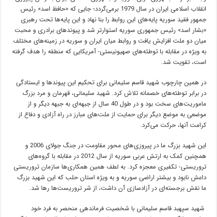
انقلاب اسلامی ایران در سال 1979 برمی‌گردد؛ جایی که «حافظ اسد» رئیس
جمهور فقید سوریه پایه‌های این روابط را بنا نهاد و این پایه‌ها تحت رهبری
«بشار اسد» رئیس جمهوری سوریه استوارتر شد و پیوندهای برادری و محبت
میان دو ملت افزایش یافت و روابط میان ایران و سوریه در زمینه‌های مختلف
به ویژه در مقابله با توطئه‌های صهیونیستی- آمریکایی که منطقه را هدف گرفته‌
است، تقویت شد.
در همین چارچوب شهید ‌قاسم ‌سلیمانی برای تحکیم این پیوندها و ایستادگی
در برابر توطئه‌های خصمانه تلاش کرد. شهید سلیمانی، قهرمان و مرد بزرگ
ماموریت‌های سخت بود و در طول 40 سال از جبهه‌ای به جبهه دیگر و از
موضعی به موضع دیگر برای حمایت از ملت‌های مبارز در راه آزادی و دفاع از
کرامت آنها، حرکت می‌کرد.
این شهید بزرگ ما در پیروزی‌های محور مقاومت در جنگ جولای 2006 و
همچنین کمک به ارتش عربی سوریه از سال 2012 در مقابله با گروه‌های
تروریستی- تکفیری معجزه ‌کرد. به لطف همین همکاری‌ها سازمان تروریستی
داعش نابود و بیشتر اراضی سوریه و به ویژه استان حلب که این شهید بزرگ
ما نقش برجسته‌ای در آزادسازی آن داشت، از شر تروریست‌ها رها شد.
شهید سپهبد قاسم سلیمانی با شخصیت فرماندهی منحصر به فرد خود