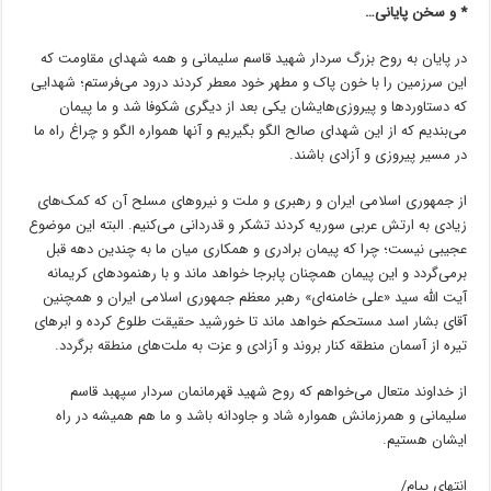
* و سخن پایانی…
در پایان به روح بزرگ سردار شهید قاسم سلیمانی و همه شهدای مقاومت که
این سرزمین را با خون پاک و مطهر خود معطر کردند درود می‌فرستم؛ شهدایی
که دستاوردها و پیروزی‌هایشان یکی بعد از دیگری شکوفا شد و ما پیمان
می‌بندیم که از این شهدای صالح الگو بگیریم و آنها همواره الگو و چراغ راه ما
در مسیر پیروزی و آزادی باشند.
از جمهوری اسلامی ایران و رهبری و ملت و نیروهای مسلح آن که کمک‌های
زیادی به ارتش عربی سوریه کردند تشکر و قدردانی می‌کنیم. البته این موضوع
عجیبی نیست؛ چرا که پیمان برادری و همکاری میان ما به چندین دهه قبل
برمی‌گردد و این پیمان همچنان پابرجا خواهد ماند و با رهنمودهای کریمانه
آیت الله سید «علی خامنه‌ای» رهبر معظم جمهوری اسلامی ایران و همچنین
آقای بشار اسد مستحکم خواهد ماند تا خورشید حقیقت طلوع کرده و ابرهای
تیره از آسمان منطقه کنار بروند و آزادی و عزت به ملت‌های منطقه برگردد.
از خداوند متعال می‌خواهم که روح شهید قهرمانمان سردار سپهبد قاسم
سلیمانی و همرزمانش همواره شاد و جاودانه باشد و ما هم همیشه در راه
ایشان هستیم.
انتهای پیام/