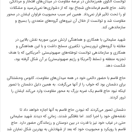
توانست الگوی همرزمانش در عرصه مقاومت در میدان‌های افتخار و مردانگی
باشد. حاج قاسم فرمانده‌ای شجاع بود که از دشواری‌ها نمی‌ترسید و مشکلات
او را تحت تاثیر قرار نمی‌داد. همین امر سبب محبوبیت فراوان ایشان در محور
مقاومت شد و توانست از خلال آن نیروهای گروه‌های متعددی را بسیج و
سازماندهی کند.
شهید سلیمانی با همکاری و هماهنگی ارتش عربی سوریه نقش بالایی در
مقابله با گروه‌های تروریستی- تکفیری مسلح داشت و با این هماهنگی و
همکاری و سازماندهی توانست توطئه‌های صهیونیستی -آمریکایی که با هدف
تجزیه منطقه و تسلط (آمریکا و رژیم صهیونیستی) بر آن شکل گرفته بود،
شکست دهد.
حاج قاسم با حضور دائمی خود در همه میدان‌های مقاومت، کابوس وحشتناکی
برای دشمنان بود که خواب را از آنها می‌گرفت. به همین دلیل دشمنان با تصور
اینکه نبود حاج قاسم یک ضربه بزرگ به محور مقاومت وارد می‌کند ایشان را
ترور کردند.
دشمنان تصور می‌کردند که نبودن حاج قاسم به آنها اجازه خواهد داد تا
نقشه‌های خود را اجرا کنند. اما غافلگیر شدند، زمانی که دیدند شهید سلیمانی
حتی در غیاب خود نیز با قدرت در بین دوستان و رزماندگان حضور دارد. حاج
قاسم با رویکرد و محبوبیت خود که بعد از شهادتش به بهترین شکل نمایان شد