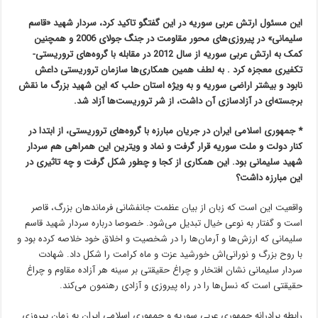
این مسئول ارتش عربی سوریه در این گفتگو تاکید کرد، سردار شهید «قاسم
سلیمانی» در پیروزی‌های محور مقاومت در جنگ جولای 2006 و همچنین
کمک به ارتش عربی سوریه از سال 2012 در مقابله با گروه‌های تروریستی-
تکفیری معجزه ‌کرد . به لطف همین همکاری‌ها سازمان تروریستی داعش
نابود و بیشتر اراضی سوریه و به ویژه استان حلب که این شهید بزرگ ما نقش
برجسته‌ای در آزادسازی آن داشت، از شر تروریست‌ها آزاد شد.
*
جمهوری اسلامی ایران در جریان مبارزه با گروه‌های تروریستی، از ابتدا در
کنار دولت و ملت سوریه قرار گرفت و نماد و ویترین این همراهی هم سردار
شهید سلیمانی بود. این همکاری از کجا و چطور شکل گرفت و چه تاثیری در
این مبارزه داشت؟
واقعیت این است که زبان از بیان عظمت جانفشانی فرماندهان بزرگ، قاصر
است و گفتار به نوعی خیال تبدیل می‌شود. خصوصا درباره سردار شهید قاسم
سلیمانی که ارزش‌ها و آرمان‌ها را در شخصیت و اخلاق خود خلاصه کرده بود و
با روح بزرگ و نورانی‌اش خورشید عزت و ماه کرامت را شکل داد. شهادت
سردار سلیمانی نشان افتخار و چراغ حقیقتی بر سینه هر آزاده مقاوم و چراغ
حقیقتی است که نسل‌ها را در راه پیروزی و آزادی رهنمون می‌کند.
رابطه برادرانه جمهوری عربی سوریه و جمهوری اسلامی ایران به زمان پیروزی