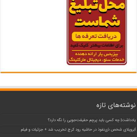
نوشته‌های تازه
یادداشت| ‌چه کسی باید پرچم حقیقت‌جویی را نگه دارد؟
اَبَر‌ویلای شخص ذی‌نفوذ در حاشیه‌ رود کرج تخریب شد + جزئیات و فیلم