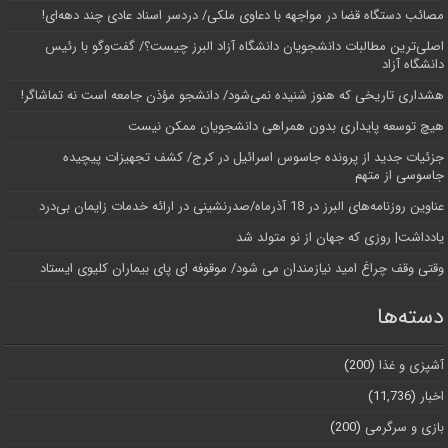
مصائب دستگاه قضا در مواجهه با دعاوی ملکی/ دردسر اسناد عادی چند‌ دهه‌ای!
اصلی‌ترین مطالبات دانشجویان دانشگاه آزاد البرز چیست؟/ گفت‌وگو با رئیس
دانشگاه آز‌اد
هشداری تاریخی که هنوز شنیده نمی‌شود/ دانشجو مؤذن جامعه است نه تماشاگر!
هیچ توسعه پایداری بدون همراهی دانشجویان ممکن نیست
جزئیات جدید از پرونده جاسوس اسرائیل در کرج/‌ کشف تجهیزات پیچیده
جاسوسی از متهم
عناوین روزنامه‌های البرز در ‌18 آذرماه/صدرنشینی در ارائه خدمات زایمان بی‌درد
یادداشت| روزی که جهان از نو متولد شد
وقتی وقف چراغ امید نیازمندان می شود/ موقوفه ای پای بیماران کلیوی ایستاد
دسته‌ها
آشپزی و غذا
(200)
اخبار
(11,736)
بازی و سرگرمی
(200)