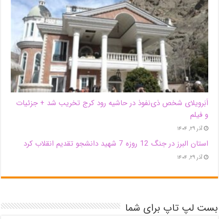
اَبَر‌ویلای شخص ذی‌نفوذ در حاشیه‌ رود کرج تخریب شد + جزئیات
و فیلم
آذر ۲۹, ۱۴۰۴
استان البرز در جنگ 12 روزه 7 شهید دانشجو تقدیم انقلاب کرد
آذر ۲۹, ۱۴۰۴
بست لپ تاپ برای شما