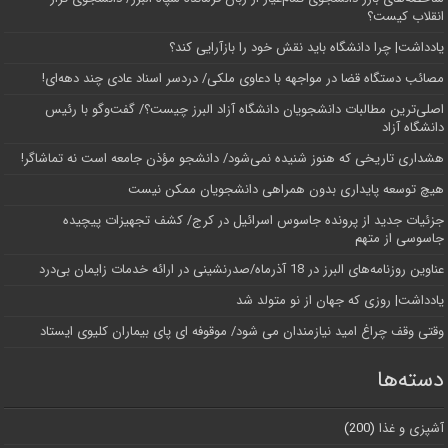
انقلاب کیست؟
یادداشت| چرا دانشگاه باید نقش خود را بازآرایی کند؟
مصائب دستگاه قضا در مواجهه با دعاوی ملکی/ دردسر اسناد عادی چند‌ دهه‌ای!
اصلی‌ترین مطالبات دانشجویان دانشگاه آزاد البرز چیست؟/ گفت‌وگو با رئیس
دانشگاه آز‌اد
هشداری تاریخی که هنوز شنیده نمی‌شود/ دانشجو مؤذن جامعه است نه تماشاگر!
هیچ توسعه پایداری بدون همراهی دانشجویان ممکن نیست
جزئیات جدید از پرونده جاسوس اسرائیل در کرج/‌ کشف تجهیزات پیچیده
جاسوسی از متهم
عناوین روزنامه‌های البرز در ‌18 آذرماه/صدرنشینی در ارائه خدمات زایمان بی‌درد
یادداشت| روزی که جهان از نو متولد شد
وقتی وقف چراغ امید نیازمندان می شود/ موقوفه ای پای بیماران کلیوی ایستاد
دسته‌ها
آشپزی و غذا
(200)