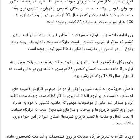
البرز در سال 98 از نظر تعداد ورودی پرونده به هر 100 هزار نفر رتبه 18 کشور
بود ولی با وجود رشد جمعیت در استان که پس از تهران بیشترین نرخ رشد
جمعیت را دارد شاهد بودیم که در سال 99 از نظر ورودی پرونده به ازای هر
100 هزار نفر جمعیت به جایگاه 23 کشور رسیده است.
وی ادامه داد: میزان وقوع بزه سرقت در استان البرز به مانند سایر استان‌های
کشور که متاثر از شرایط اقتصادی است جایگاه نخست را دارد ولی روند رشد
وقوع آن در استان در مقایسه با سایر نقاط کشور نزولی بوده است.
رئیس کل دادگستری استان البرز بیان کرد: سرقت به عنف و سرقت مقرون به
آزار در 5 ماهه نخست امسال کاهش 23 درصدی داشته این در حالی است که
تا پایان سال 1399 روند افزایشی بود.
فاضلی هریکندی حاشیه نشینی را یکی از عوامل مهم در افزایش آسیب های
اجتماعی دانست و بر لزوم اتخاذ تدابیری با آثار کوتاه مدت و بلند مدت تاکید
کرد و متذکر شد: یکی از موضوعات مهمی که حاشیه نشینی با خود به همراه
می آورد تغییر کاربری‌ها و ساخت و سازهای غیرمجاز است که قرارگاه صیانت
از بیت المال و مقابله با تغییر کاربری غیرمجاز استان البرز در این حوزه ورود
داشته است.
وی با اشاره به تمرکز قرارگاه صیانت بر روی تصمیمات و اقدامات کمیسیون ماده