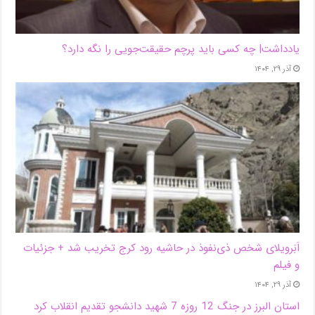
یادداشت| ‌چه کسی باید پرچم حقیقت‌جویی را نگه دارد؟
آذر ۲۹, ۱۴۰۴
اَبَر‌ویلای شخص ذی‌نفوذ در حاشیه‌ رود کرج تخریب شد + جزئیات
و فیلم
آذر ۲۹, ۱۴۰۴
استان البرز در جنگ 12 روزه 7 شهید دانشجو تقدیم انقلاب کرد