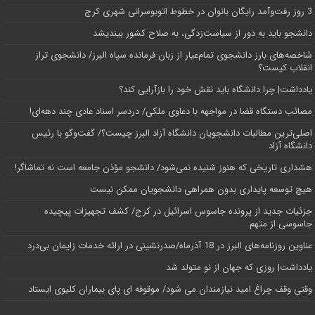
3 روز رفت‌وآمد رایگان بانوان در خطوط اتوبوسرانی شهری کرج
دانشجو باید به دور از سیاست‌زدگی، به صلاح کشور بیندیشد
شاخصه‌های بارز دانشجوی تمام‌عیار از زبان فرمانده سپاه البرز/ دانشجوی تراز
انقلاب کیست؟
یادداشت| چرا دانشگاه باید نقش خود را بازآرایی کند؟
مصائب دستگاه قضا در مواجهه با دعاوی ملکی/ دردسر اسناد عادی چند‌ دهه‌ای!
اصلی‌ترین مطالبات دانشجویان دانشگاه آزاد البرز چیست؟/ گفت‌وگو با رئیس
دانشگاه آز‌اد
هشداری تاریخی که هنوز شنیده نمی‌شود/ دانشجو مؤذن جامعه است نه تماشاگر!
هیچ توسعه پایداری بدون همراهی دانشجویان ممکن نیست
جزئیات جدید از پرونده جاسوس اسرائیل در کرج/‌ کشف تجهیزات پیچیده
جاسوسی از متهم
عناوین روزنامه‌های البرز در ‌18 آذرماه/صدرنشینی در ارائه خدمات زایمان بی‌درد
یادداشت| روزی که جهان از نو متولد شد
وقتی وقف چراغ امید نیازمندان می شود/ موقوفه ای پای بیماران کلیوی ایستاد