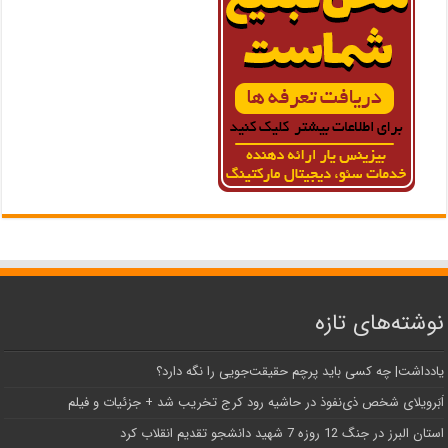
نوشته‌های تازه
یادداشت| ‌چه کسی باید پرچم حقیقت‌جویی را نگه دارد؟
اَبَر‌ویلای شخص ذی‌نفوذ در حاشیه‌ رود کرج تخریب شد + جزئیات و فیلم
استان البرز در جنگ 12 روزه 7 شهید دانشجو تقدیم انقلاب کرد