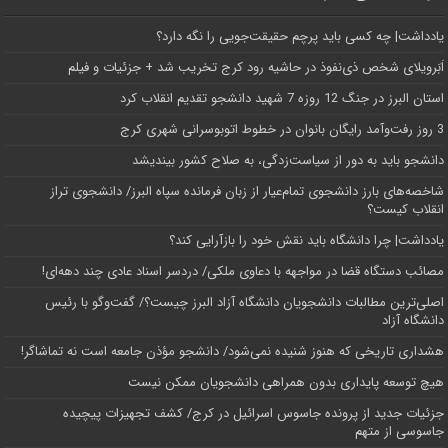
یادداشت| ‌چه کسی باید پرچم حقیقت‌جویی را نگه دارد؟
اَبَر‌ویلای شخص ذی‌نفوذ در حاشیه‌ رود کرج تخریب شد + جزئیات و فیلم
استان البرز در جنگ 12 روزه 7 شهید دانشجو تقدیم انقلاب کرد
3 روز رفت‌وآمد رایگان بانوان در خطوط اتوبوسرانی شهری کرج
دانشجو باید به دور از سیاست‌زدگی، به صلاح کشور بیندیشد
شاخصه‌های بارز دانشجوی تمام‌عیار از زبان فرمانده سپاه البرز/ دانشجوی تراز
انقلاب کیست؟
یادداشت| چرا دانشگاه باید نقش خود را بازآرایی کند؟
مصائب دستگاه قضا در مواجهه با دعاوی ملکی/ دردسر اسناد عادی چند‌ دهه‌ای!
اصلی‌ترین مطالبات دانشجویان دانشگاه آزاد البرز چیست؟/ گفت‌وگو با رئیس
دانشگاه آز‌اد
هشداری تاریخی که هنوز شنیده نمی‌شود/ دانشجو مؤذن جامعه است نه تماشاگر!
هیچ توسعه پایداری بدون همراهی دانشجویان ممکن نیست
جزئیات جدید از پرونده جاسوس اسرائیل در کرج/‌ کشف تجهیزات پیچیده
جاسوسی از متهم