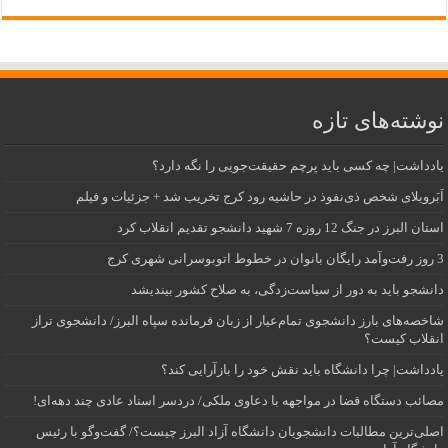
نوشته‌های تازه
یادداشت| ‌چه کسی باید پرچم حقیقت‌جویی را نگه دارد؟
اَبَر‌ویلای شخص ذی‌نفوذ در حاشیه‌ رود کرج تخریب شد + جزئیات و فیلم
استان البرز در جنگ 12 روزه 7 شهید دانشجو تقدیم انقلاب کرد
3 روز رفت‌وآمد رایگان بانوان در خطوط اتوبوسرانی شهری کرج
دانشجو باید به دور از سیاست‌زدگی، به صلاح کشور بیندیشد
شاخصه‌های بارز دانشجوی تمام‌عیار از زبان فرمانده سپاه البرز/ دانشجوی تراز
انقلاب کیست؟
یادداشت| چرا دانشگاه باید نقش خود را بازآرایی کند؟
مصائب دستگاه قضا در مواجهه با دعاوی ملکی/ دردسر اسناد عادی چند‌ دهه‌ای!
اصلی‌ترین مطالبات دانشجویان دانشگاه آزاد البرز چیست؟/ گفت‌وگو با رئیس