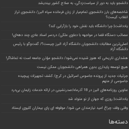
دانشجو باید به دور از سیاست‌زدگی، به صلاح کشور بیندیشد
شاخصه‌های بارز دانشجوی تمام‌عیار از زبان فرمانده سپاه البرز/ دانشجوی تراز
انقلاب کیست؟
یادداشت| چرا دانشگاه باید نقش خود را بازآرایی کند؟
مصائب دستگاه قضا در مواجهه با دعاوی ملکی/ دردسر اسناد عادی چند‌ دهه‌ای!
اصلی‌ترین مطالبات دانشجویان دانشگاه آزاد البرز چیست؟/ گفت‌وگو با رئیس
دانشگاه آز‌اد
هشداری تاریخی که هنوز شنیده نمی‌شود/ دانشجو مؤذن جامعه است نه تماشاگر!
هیچ توسعه پایداری بدون همراهی دانشجویان ممکن نیست
جزئیات جدید از پرونده جاسوس اسرائیل در کرج/‌ کشف تجهیزات پیچیده
جاسوسی از متهم
عناوین روزنامه‌های البرز در ‌18 آذرماه/صدرنشینی در ارائه خدمات زایمان بی‌درد
یادداشت| روزی که جهان از نو متولد شد
وقتی وقف چراغ امید نیازمندان می شود/ موقوفه ای پای بیماران کلیوی ایستاد
دسته‌ها