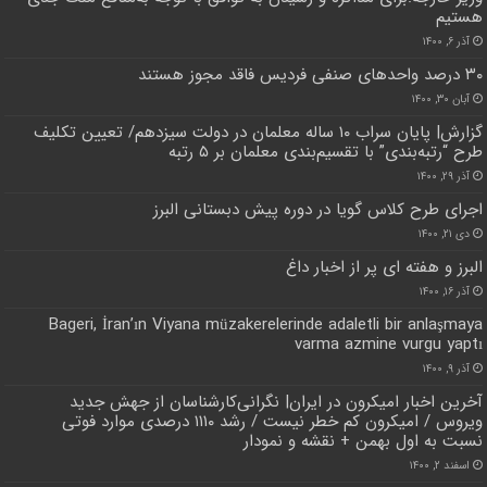
هستیم
آذر ۶, ۱۴۰۰
۳۰ درصد واحدهای صنفی فردیس فاقد مجوز هستند
آبان ۳۰, ۱۴۰۰
گزارش| پایان سراب ۱۰ ساله معلمان در دولت سیزدهم/ تعیین تکلیف
طرح “رتبه‌بندی” با تقسیم‌بندی معلمان بر ۵ رتبه
آذر ۲۹, ۱۴۰۰
اجرای طرح کلاس گویا در دوره پیش دبستانی البرز
دی ۲۱, ۱۴۰۰
البرز و هفته ای پر از اخبار داغ
آذر ۱۶, ۱۴۰۰
Bageri, İran’ın Viyana müzakerelerinde adaletli bir anlaşmaya
varma azmine vurgu yaptı
آذر ۹, ۱۴۰۰
آخرین اخبار امیکرون در ایران| نگرانی‌کارشناسان از جهش‌ جدید
ویروس / امیکرون کم خطر نیست / رشد ۱۱۱۰ درصدی موارد فوتی
نسبت به اول بهمن + نقشه و نمودار
اسفند ۲, ۱۴۰۰