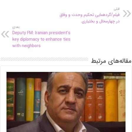
قبلی
فیلم/گردهمایی تحکیم وحدت و وفاق
در چهارمحال و بختیاری
بعدی
Deputy FM: Iranian president’s
key diplomacy to enhance ties
with neighbors
مقاله‌های مرتبط