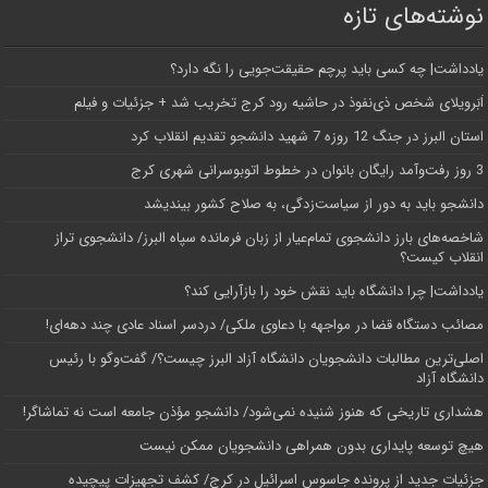
نوشته‌های تازه
یادداشت| ‌چه کسی باید پرچم حقیقت‌جویی را نگه دارد؟
اَبَر‌ویلای شخص ذی‌نفوذ در حاشیه‌ رود کرج تخریب شد + جزئیات و فیلم
استان البرز در جنگ 12 روزه 7 شهید دانشجو تقدیم انقلاب کرد
3 روز رفت‌وآمد رایگان بانوان در خطوط اتوبوسرانی شهری کرج
دانشجو باید به دور از سیاست‌زدگی، به صلاح کشور بیندیشد
شاخصه‌های بارز دانشجوی تمام‌عیار از زبان فرمانده سپاه البرز/ دانشجوی تراز
انقلاب کیست؟
یادداشت| چرا دانشگاه باید نقش خود را بازآرایی کند؟
مصائب دستگاه قضا در مواجهه با دعاوی ملکی/ دردسر اسناد عادی چند‌ دهه‌ای!
اصلی‌ترین مطالبات دانشجویان دانشگاه آزاد البرز چیست؟/ گفت‌وگو با رئیس
دانشگاه آز‌اد
هشداری تاریخی که هنوز شنیده نمی‌شود/ دانشجو مؤذن جامعه است نه تماشاگر!
هیچ توسعه پایداری بدون همراهی دانشجویان ممکن نیست
جزئیات جدید از پرونده جاسوس اسرائیل در کرج/‌ کشف تجهیزات پیچیده