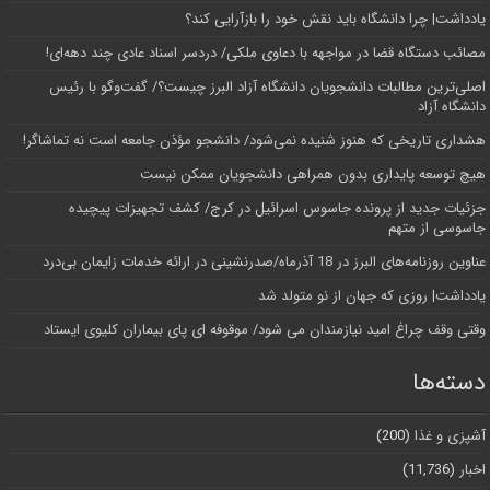
یادداشت| چرا دانشگاه باید نقش خود را بازآرایی کند؟
مصائب دستگاه قضا در مواجهه با دعاوی ملکی/ دردسر اسناد عادی چند‌ دهه‌ای!
اصلی‌ترین مطالبات دانشجویان دانشگاه آزاد البرز چیست؟/ گفت‌وگو با رئیس
دانشگاه آز‌اد
هشداری تاریخی که هنوز شنیده نمی‌شود/ دانشجو مؤذن جامعه است نه تماشاگر!
هیچ توسعه پایداری بدون همراهی دانشجویان ممکن نیست
جزئیات جدید از پرونده جاسوس اسرائیل در کرج/‌ کشف تجهیزات پیچیده
جاسوسی از متهم
عناوین روزنامه‌های البرز در ‌18 آذرماه/صدرنشینی در ارائه خدمات زایمان بی‌درد
یادداشت| روزی که جهان از نو متولد شد
وقتی وقف چراغ امید نیازمندان می شود/ موقوفه ای پای بیماران کلیوی ایستاد
دسته‌ها
آشپزی و غذا
(200)
اخبار
(11,736)