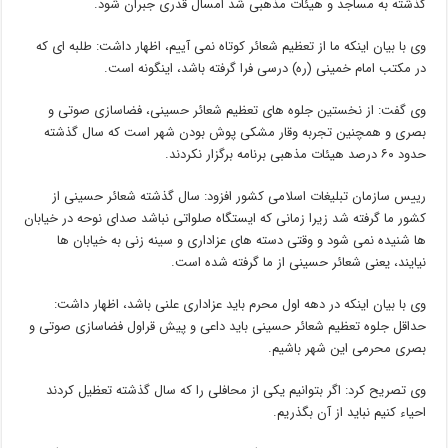
گذشته به مساجد و هیئات مذهبی شد امسال قدری جبران شود.
وی با بیان اینکه ما از تعظیم شعائر کوتاه نمی آییم، اظهار داشت: طلبه ای که
در مکتب امام خمینی (ره) درسی فرا گرفته باشد، اینگونه است.
وی گفت: از نخستین جلوه های تعظیم شعائر حسینی، فضاسازی صوتی و
بصری و همچنین تجربه وقار مشکی پوش بودن شهر است که سال گذشته
حدود ۶۰ درصد هیئات مذهبی برنامه برگزار نکردند.
رییس سازمان تبلیغات اسلامی کشور افزود: سال گذشته شعائر حسینی از
کشور ما گرفته شد زیرا زمانی که ایستگاه صلواتی نباشد صدای نوحه در خیابان
ها شنیده نمی شود و وقتی دسته های عزاداری و سینه زنی به خیابان ها
نیایند، یعنی شعائر حسینی از ما گرفته شده است.
وی با بیان اینکه در دهه اول محرم باید عزاداری علنی باشد، اظهار داشت:
حداقل جلوه تعظیم شعائر حسینی باید داعی و پیش قراول فضاسازی صوتی و
بصری محرمی این شهر باشیم.
وی تصریح کرد: اگر بتوانیم یکی از محافلی را که سال گذشته تعظیل کردند
احیاء کنیم نباید از آن بگذریم.