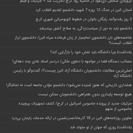
اَبَر‌ویلای شخص ذی‌نفوذ در حاشیه‌ رود کرج تخریب شد + جزئیات و فیلم
استان البرز در جنگ 12 روزه 7 شهید دانشجو تقدیم انقلاب کرد
3 روز رفت‌وآمد رایگان بانوان در خطوط اتوبوسرانی شهری کرج
دانشجو باید به دور از سیاست‌زدگی، به صلاح کشور بیندیشد
شاخصه‌های بارز دانشجوی تمام‌عیار از زبان فرمانده سپاه البرز/ دانشجوی تراز
انقلاب کیست؟
یادداشت| چرا دانشگاه باید نقش خود را بازآرایی کند؟
مصائب دستگاه قضا در مواجهه با دعاوی ملکی/ دردسر اسناد عادی چند‌ دهه‌ای!
اصلی‌ترین مطالبات دانشجویان دانشگاه آزاد البرز چیست؟/ گفت‌وگو با رئیس
دانشگاه آز‌اد
هشداری تاریخی که هنوز شنیده نمی‌شود/ دانشجو مؤذن جامعه است نه تماشاگر!
هیچ توسعه پایداری بدون همراهی دانشجویان ممکن نیست
جزئیات جدید از پرونده جاسوس اسرائیل در کرج/‌ کشف تجهیزات پیچیده
جاسوسی از متهم
عناوین روزنامه‌های البرز در ‌18 آذرماه/صدرنشینی در ارائه خدمات زایمان بی‌درد
یادداشت| روزی که جهان از نو متولد شد