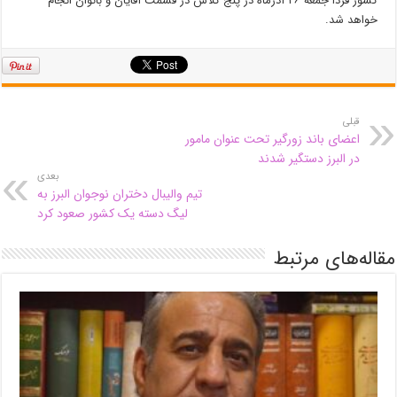
کشور فردا جمعه ۲۶ آذرماه در پنج کلاس در قسمت آقایان و بانوان انجام
خواهد شد.
قبلی
اعضای باند زورگیر تحت عنوان مامور
در البرز دستگیر شدند
بعدی
تیم والیبال دختران نوجوان البرز به
لیگ دسته یک کشور صعود کرد
مقاله‌های مرتبط