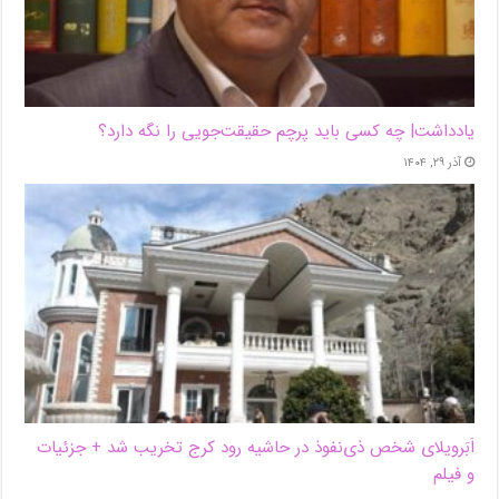
یادداشت| ‌چه کسی باید پرچم حقیقت‌جویی را نگه دارد؟
آذر ۲۹, ۱۴۰۴
اَبَر‌ویلای شخص ذی‌نفوذ در حاشیه‌ رود کرج تخریب شد + جزئیات
و فیلم