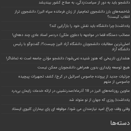
دانشجو باید به دور از سیاست‌زدگی، به صلاح کشور بیندیشد
شاخصه‌های بارز دانشجوی تمام‌عیار از زبان فرمانده سپاه البرز/ دانشجوی تراز
انقلاب کیست؟
یادداشت| چرا دانشگاه باید نقش خود را بازآرایی کند؟
مصائب دستگاه قضا در مواجهه با دعاوی ملکی/ دردسر اسناد عادی چند‌ دهه‌ای!
اصلی‌ترین مطالبات دانشجویان دانشگاه آزاد البرز چیست؟/ گفت‌وگو با رئیس
دانشگاه آز‌اد
هشداری تاریخی که هنوز شنیده نمی‌شود/ دانشجو مؤذن جامعه است نه تماشاگر!
هیچ توسعه پایداری بدون همراهی دانشجویان ممکن نیست
جزئیات جدید از پرونده جاسوس اسرائیل در کرج/‌ کشف تجهیزات پیچیده
جاسوسی از متهم
عناوین روزنامه‌های البرز در ‌18 آذرماه/صدرنشینی در ارائه خدمات زایمان بی‌درد
یادداشت| روزی که جهان از نو متولد شد
وقتی وقف چراغ امید نیازمندان می شود/ موقوفه ای پای بیماران کلیوی ایستاد
دسته‌ها