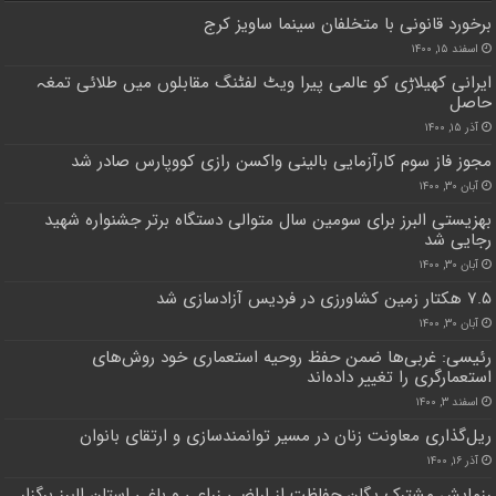
برخورد قانونی با متخلفان سینما ساویز کرج
اسفند ۱۵, ۱۴۰۰
ایرانی کھیلاڑی کو عالمی پیرا ویٹ لفٹنگ مقابلوں میں طلائی تمغہ
حاصل
آذر ۱۵, ۱۴۰۰
مجوز فاز سوم کارآزمایی بالینی واکسن رازی کووپارس صادر شد
آبان ۳۰, ۱۴۰۰
بهزیستی البرز برای سومین سال متوالی دستگاه برتر جشنواره شهید
رجایی شد
آبان ۳۰, ۱۴۰۰
۷.۵ هکتار زمین کشاورزی در فردیس آزادسازی شد
آبان ۳۰, ۱۴۰۰
رئیسی: غربی‌ها ضمن حفظ روحیه استعماری خود روش‌های
استعمارگری را تغییر داده‌اند
اسفند ۳, ۱۴۰۰
ریل‌گذاری معاونت زنان در مسیر توانمندسازی و ارتقای بانوان
آذر ۱۶, ۱۴۰۰
رزمایش مشترک یگان حفاظت از اراضی زراعی و باغی استان البرز برگزار