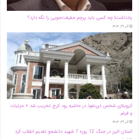
یادداشت| ‌چه کسی باید پرچم حقیقت‌جویی را نگه دارد؟
آذر ۲۹, ۱۴۰۴
اَبَر‌ویلای شخص ذی‌نفوذ در حاشیه‌ رود کرج تخریب شد + جزئیات
و فیلم
آذر ۲۹, ۱۴۰۴
استان البرز در جنگ 12 روزه 7 شهید دانشجو تقدیم انقلاب کرد