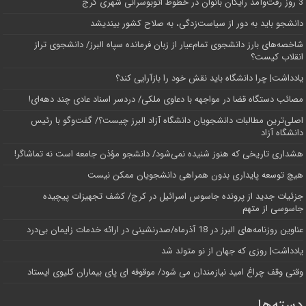
3 روز رفت‌وآمد رایگان بانوان در خطوط اتوبوسرانی شهری کرج
دانشجو باید به دور از سیاست‌زدگی، به صلاح کشور بیندیشد
شاخصه‌های بارز دانشجوی تمام‌عیار از زبان فرمانده سپاه البرز/ دانشجوی تراز
انقلاب کیست؟
یادداشت| چرا دانشگاه باید نقش خود را بازآرایی کند؟
مصائب دستگاه قضا در مواجهه با دعاوی ملکی/ دردسر اسناد عادی چند‌ دهه‌ای!
اصلی‌ترین مطالبات دانشجویان دانشگاه آزاد البرز چیست؟/ گفت‌وگو با رئیس
دانشگاه آز‌اد
هشداری تاریخی که هنوز شنیده نمی‌شود/ دانشجو مؤذن جامعه است نه تماشاگر!
هیچ توسعه پایداری بدون همراهی دانشجویان ممکن نیست
جزئیات جدید از پرونده جاسوس اسرائیل در کرج/‌ کشف تجهیزات پیچیده
جاسوسی از متهم
عناوین روزنامه‌های البرز در ‌18 آذرماه/صدرنشینی در ارائه خدمات زایمان بی‌درد
یادداشت| روزی که جهان از نو متولد شد
وقتی وقف چراغ امید نیازمندان می شود/ موقوفه ای پای بیماران کلیوی ایستاد
دسته‌ها