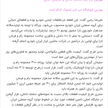
بهترین فروشگاه لپ تاپ استوک کدام است
علیرضا رجبی گفت: این قطعه جزءقطعات ایمنی خودرو بوده و قطعه‌ای حیاتی
برای گروه صنعتی ایران خودرو محسوب می‌شود، چراکه با توجه به تولیدسالانه
صدهزار خودروی تارا مجبور بودیم ۷۰ درصد نیازشرکت را واردات می‌کردیم.
او گفت: دستیابی به صفر تا ۱۰۰ دانش و فناوری ساخت مجموعه رام و فرمان
تارا برای اولین بار درکشور در شرکت ماشین ابزار ایران خودرو انجام گرفته
است.
مدیر طرح گفت: کیفیت بالای قطعی یکنواختی تولید ومجهز به فناوری‌های روز
دنیا از مهمترین ویژگی‌های این خط است
سلیمان گبرلو با بیان اینکه این خط توان تولید روزانه ۳۰۰ مجموعه رام و
فرمان تارا ودنا اتوماتیک رادارد، گفت: قرار است درطرح توسعه تا ۳ ماه آینده
این ظرفیت به روزانه ۶۰۰ مجموعه افزایش یابد
او گفت: با دستیابی به این فناوری سالانه صدهزار مجموعه رام و فرمان
تولیدمی شود که ضمن ایجاد اشتغال برای ۳۰ نفر صرفه جویی ارزی ۲ میلیون
دلاری را برای کشور به همراه دارد.
مجری طرح کیفیت قطعات بالاتر نسبت به نمونه‌های مشابه داخلی، قرار گرفتن
در جایگاه اصلی تامین قطعات مورد نیاز در خطوط تولید گروه صنعتی ایران
خودرو، افزایش طول عمر خط، طراحی و ساخت با در نظر گرفتن قطعات با