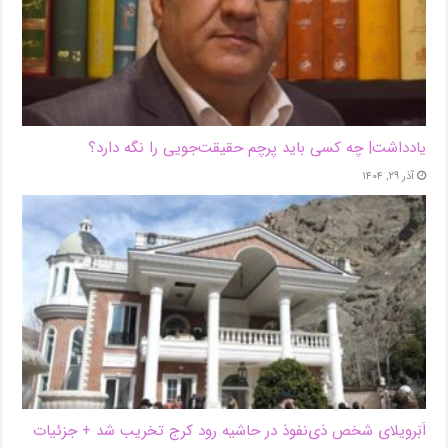
یادداشت| ‌چه کسی باید پرچم حقیقت‌جویی را نگه دارد؟
آذر ۲۹, ۱۴۰۴
اَبَر‌ویلای شخص ذی‌نفوذ در حاشیه‌ رود کرج تخریب شد + جزئیات