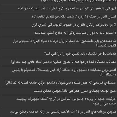
یادداشت| ‌چه کسی باید پرچم حقیقت‌جویی را نگه دارد؟
اَبَر‌ویلای شخص ذی‌نفوذ در حاشیه‌ رود کرج تخریب شد + جزئیات و فیلم
استان البرز در جنگ 12 روزه 7 شهید دانشجو تقدیم انقلاب کرد
3 روز رفت‌وآمد رایگان بانوان در خطوط اتوبوسرانی شهری کرج
دانشجو باید به دور از سیاست‌زدگی، به صلاح کشور بیندیشد
شاخصه‌های بارز دانشجوی تمام‌عیار از زبان فرمانده سپاه البرز/ دانشجوی تراز
انقلاب کیست؟
یادداشت| چرا دانشگاه باید نقش خود را بازآرایی کند؟
مصائب دستگاه قضا در مواجهه با دعاوی ملکی/ دردسر اسناد عادی چند‌ دهه‌ای!
اصلی‌ترین مطالبات دانشجویان دانشگاه آزاد البرز چیست؟/ گفت‌وگو با رئیس
دانشگاه آز‌اد
هشداری تاریخی که هنوز شنیده نمی‌شود/ دانشجو مؤذن جامعه است نه تماشاگر!
هیچ توسعه پایداری بدون همراهی دانشجویان ممکن نیست
جزئیات جدید از پرونده جاسوس اسرائیل در کرج/‌ کشف تجهیزات پیچیده
جاسوسی از متهم
عناوین روزنامه‌های البرز در ‌18 آذرماه/صدرنشینی در ارائه خدمات زایمان بی‌درد