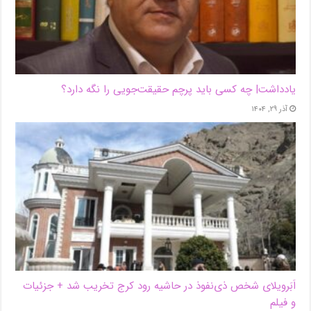
یادداشت| ‌چه کسی باید پرچم حقیقت‌جویی را نگه دارد؟
آذر ۲۹, ۱۴۰۴
اَبَر‌ویلای شخص ذی‌نفوذ در حاشیه‌ رود کرج تخریب شد + جزئیات
و فیلم