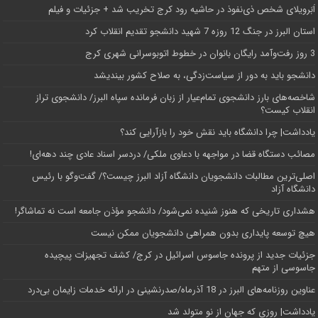
اَبَر‌ویلای شخص ذی‌نفوذ در حاشیه‌ رود کرج تخریب شد + جزئیات و فیلم
استان البرز در جنگ 12 روزه 7 شهید دانشجو تقدیم انقلاب کرد
3 روز رفت‌وآمد رایگان بانوان در خطوط اتوبوسرانی شهری کرج
دانشجو باید به دور از سیاست‌زدگی، به صلاح کشور بیندیشد
شاخصه‌های بارز دانشجوی تمام‌عیار از زبان فرمانده سپاه البرز/ دانشجوی تراز
انقلاب کیست؟
یادداشت| چرا دانشگاه باید نقش خود را بازآرایی کند؟
مصائب دستگاه قضا در مواجهه با دعاوی ملکی/ دردسر اسناد عادی چند‌ دهه‌ای!
اصلی‌ترین مطالبات دانشجویان دانشگاه آزاد البرز چیست؟/ گفت‌وگو با رئیس
دانشگاه آز‌اد
هشداری تاریخی که هنوز شنیده نمی‌شود/ دانشجو مؤذن جامعه است نه تماشاگر!
هیچ توسعه پایداری بدون همراهی دانشجویان ممکن نیست
جزئیات جدید از پرونده جاسوس اسرائیل در کرج/‌ کشف تجهیزات پیچیده
جاسوسی از متهم
عناوین روزنامه‌های البرز در ‌18 آذرماه/صدرنشینی در ارائه خدمات زایمان بی‌درد
یادداشت| روزی که جهان از نو متولد شد