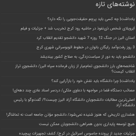
نوشته‌های تازه
یادداشت| ‌چه کسی باید پرچم حقیقت‌جویی را نگه دارد؟
اَبَر‌ویلای شخص ذی‌نفوذ در حاشیه‌ رود کرج تخریب شد + جزئیات و فیلم
استان البرز در جنگ 12 روزه 7 شهید دانشجو تقدیم انقلاب کرد
3 روز رفت‌وآمد رایگان بانوان در خطوط اتوبوسرانی شهری کرج
دانشجو باید به دور از سیاست‌زدگی، به صلاح کشور بیندیشد
شاخصه‌های بارز دانشجوی تمام‌عیار از زبان فرمانده سپاه البرز/ دانشجوی تراز
انقلاب کیست؟
یادداشت| چرا دانشگاه باید نقش خود را بازآرایی کند؟
مصائب دستگاه قضا در مواجهه با دعاوی ملکی/ دردسر اسناد عادی چند‌ دهه‌ای!
اصلی‌ترین مطالبات دانشجویان دانشگاه آزاد البرز چیست؟/ گفت‌وگو با رئیس
دانشگاه آز‌اد
هشداری تاریخی که هنوز شنیده نمی‌شود/ دانشجو مؤذن جامعه است نه تماشاگر!
هیچ توسعه پایداری بدون همراهی دانشجویان ممکن نیست
جزئیات جدید از پرونده جاسوس اسرائیل در کرج/‌ کشف تجهیزات پیچیده