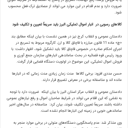
ضرورت دارد و عدم اقدام در این موارد می تواند از مصادیق ترک فعل محسوب
شود.
کالاهای رسوبی در انبار اموال تملیکی البرز باید سریعاً تعیین و تکلیف شود
دادستان عمومی و انقلاب کرج نیز در همین نشست با بیان اینکه مطابق بند
«چ» ماده 11 قانون مبارزه با قاچاق کالا و ارز، کارگروه مربوط به تسریع در
اجرای احکام صادره در خصوص قاچاق کالا باید تشکیل شود، اظهار داشت: با
ورود رئیس قوه قضائیه در بحث ساماندهی انبارهای سازمان جمع آوری و
فروش اموال تملیکی، این موضوع در اولویت دستگاه قضایی قرار گرفت.
حسن مددی افزود: برخی کالاها مدت زمان زیادی مدت زمانی که در انبارها
مانده اند و متاسفانه برخی در معرض تضییع قرار دارند.
دادستان عمومی و انقلاب مرکز استان البرز با بیان اینکه ضرورت دارد با توجه
به نقشی که این اقلام می تواند در شرایط صاحبان اموال و رفع نیازهای عمومی
داشته باشند سریعاً تعیین تکلیف شوند، بیان کرد: متاسفانه در سال‌های اخیر
ساماندهی خوبی در زمینه این انبارها انجام نشده است.
وی متذکر شد: عدم پاسخگویی دستگاه‌های متولی در برخی موارد منجر به