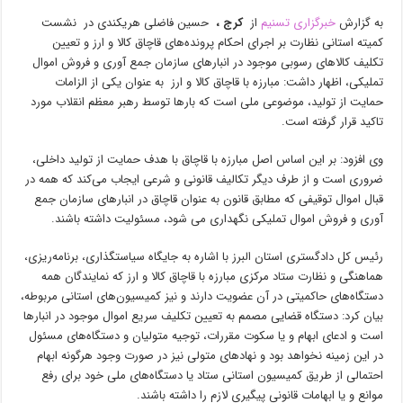
به گزارش
خبرگزاری تسنیم
از
کرج
،
حسین فاضلی هریکندی در نشست
کمیته استانی نظارت بر اجرای احکام پرونده‌های قاچاق کالا و ارز و تعیین
تکلیف کالاهای رسوبی موجود در انبارهای سازمان جمع آوری و فروش اموال
تملیکی، اظهار داشت: مبارزه با قاچاق کالا و ارز به عنوان یکی از الزامات
حمایت از تولید، موضوعی ملی است که بارها توسط رهبر معظم انقلاب مورد
تاکید قرار گرفته است.
وی افزود: بر این اساس اصل مبارزه با قاچاق با هدف حمایت از تولید داخلی،
ضروری است و از طرف دیگر تکالیف قانونی و شرعی ایجاب می‌کند که همه در
قبال اموال توقیفی که مطابق قانون به عنوان قاچاق در انبارهای سازمان جمع
آوری و فروش اموال تملیکی نگهداری می شود، مسئولیت داشته باشند.
رئیس کل دادگستری استان البرز با اشاره به جایگاه سیاستگذاری، برنامه‌ریزی،
هماهنگی و نظارت ستاد مرکزی مبارزه با قاچاق کالا و ارز که نمایندگان همه
دستگاه‌های حاکمیتی در آن عضویت دارند و نیز کمیسیون‌های استانی مربوطه،
بیان کرد: دستگاه قضایی مصمم به تعیین تکلیف سریع اموال موجود در انبارها
است و ادعای ابهام و یا سکوت مقررات، توجیه متولیان و دستگاه‌های مسئول
در این زمینه نخواهد بود و نهادهای متولی نیز در صورت وجود هرگونه ابهام
احتمالی از طریق کمیسیون استانی ستاد یا دستگاه‌های ملی خود برای رفع
موانع و یا ابهامات قانونی پیگیری لازم را داشته باشند.