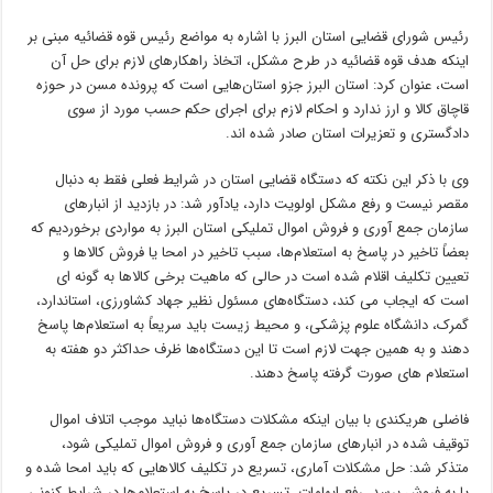
رئیس شورای قضایی استان البرز با اشاره به مواضع رئیس قوه قضائیه مبنی بر
اینکه هدف قوه قضائیه در طرح مشکل، اتخاذ راهکارهای لازم برای حل آن
است، عنوان کرد: استان البرز جزو استان‌هایی است که پرونده مسن در حوزه
قاچاق کالا و ارز ندارد و احکام لازم برای اجرای حکم حسب مورد از سوی
دادگستری و تعزیرات استان صادر شده اند.
وی با ذکر این نکته که دستگاه قضایی استان در شرایط فعلی فقط به دنبال
مقصر نیست و رفع مشکل اولویت دارد، یادآور شد: در بازدید از انبارهای
سازمان جمع آوری و فروش اموال تملیکی استان البرز به مواردی برخوردیم که
بعضاً تاخیر در پاسخ به استعلام‌ها، سبب تاخیر در امحا یا فروش کالاها و
تعیین تکلیف اقلام شده است در حالی که ماهیت برخی کالاها به گونه ای
است که ایجاب می کند، دستگاه‌های مسئول نظیر جهاد کشاورزی، استاندارد،
گمرک، دانشگاه علوم پزشکی، و محیط زیست باید سریعاً به استعلام‌ها پاسخ
دهند و به همین جهت لازم است تا این دستگاه‌ها ظرف حداکثر دو هفته به
استعلام های صورت گرفته پاسخ دهند.
فاضلی هریکندی با بیان اینکه مشکلات دستگاه‌ها نباید موجب اتلاف اموال
توقیف شده در انبارهای سازمان جمع آوری و فروش اموال تملیکی شود،
متذکر شد: حل مشکلات آماری، تسریع در تکلیف کالاهایی که باید امحا شده و
یا به فروش برسد، رفع ابهامات، تسریع در پاسخ به استعلام‌ها در شرایط کنونی