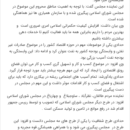
شایسته‌ای اجرا شود.
این نماینده مجلس گفت: با توجه به اهمیت مناطق محروم این موضوع در
مجلس شورای اسلامی پیگیری شده و با سازمان همیاری ها نیز هماهنگی
شده است.
وی بیان داشت: افزایش کیفیت حکمرانی اسلامی امری ضروری است و
بهترین مردم را داریم بنابراین همه ما باید فعالیت کنیم تا خدمات دهی
بیشتری داشته باشیم.
حدادی یکی از موضوعات مهم در حوزه اقتصاد کشور را در موضوع صادرات غیر
نفتی و وابستگی بودجه کشور به نفت عنوان کرد و ادامه داد: این وابستگی به
بودجه نفت آسیب بزرگی بود.
وی افزود: در موضوع کسب و کار و تسهیل گری کسب و کار می توان فضای
رونق اقتصادی را ایجاد کرد که این مهم هرچه بیشتر باید مورد توجه قرار گیرد.
حدادی یادآورشد: تمام آسیب های اجتماعی ریشه در بیکاری دارد که باید برای
اشتغال و فضای کسب و کار اقدامات موثر داشت و این مهم در مجلس در
دست پیگیری است.
نماینده مردم طالقان، نظرآباد ، ساوجبلاغ و چهارباغ در مجلس شورای اسلامی
افزود: در طرح دیگر مجلس شورای اسلامی که تصویب و توسط رییس جمهور
اقدام شد در رفع موانع در تامین و تولید مسکن است .
حدادی طرح شفافیت را یکی از طرح های مه مجلس دانست و افزود: این
طرح در مجلس پیگیری می شود و با همراهی همیشگی قوه مجریه و