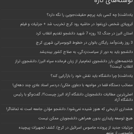
نوشته‌های تازه
یادداشت| ‌چه کسی باید پرچم حقیقت‌جویی را نگه دارد؟
اَبَر‌ویلای شخص ذی‌نفوذ در حاشیه‌ رود کرج تخریب شد + جزئیات و فیلم
استان البرز در جنگ 12 روزه 7 شهید دانشجو تقدیم انقلاب کرد
3 روز رفت‌وآمد رایگان بانوان در خطوط اتوبوسرانی شهری کرج
دانشجو باید به دور از سیاست‌زدگی، به صلاح کشور بیندیشد
شاخصه‌های بارز دانشجوی تمام‌عیار از زبان فرمانده سپاه البرز/ دانشجوی تراز
انقلاب کیست؟
یادداشت| چرا دانشگاه باید نقش خود را بازآرایی کند؟
مصائب دستگاه قضا در مواجهه با دعاوی ملکی/ دردسر اسناد عادی چند‌ دهه‌ای!
اصلی‌ترین مطالبات دانشجویان دانشگاه آزاد البرز چیست؟/ گفت‌وگو با رئیس
دانشگاه آز‌اد
هشداری تاریخی که هنوز شنیده نمی‌شود/ دانشجو مؤذن جامعه است نه تماشاگر!
هیچ توسعه پایداری بدون همراهی دانشجویان ممکن نیست
جزئیات جدید از پرونده جاسوس اسرائیل در کرج/‌ کشف تجهیزات پیچیده
جاسوسی از متهم