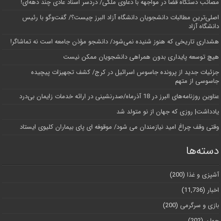
مصائب دستگاه قضا در مواجهه با دعاوی ملکی/ دردسر اسناد عادی چند‌ دهه‌ای!
اصلی‌ترین مطالبات دانشجویان دانشگاه آزاد البرز چیست؟/ گفت‌وگو با رئیس
دانشگاه آز‌اد
هشداری تاریخی که هنوز شنیده نمی‌شود/ دانشجو مؤذن جامعه است نه تماشاگر!
هیچ توسعه پایداری بدون همراهی دانشجویان ممکن نیست
جزئیات جدید از پرونده جاسوس اسرائیل در کرج/‌ کشف تجهیزات پیچیده
جاسوسی از متهم
عناوین روزنامه‌های البرز در ‌18 آذرماه/صدرنشینی در ارائه خدمات زایمان بی‌درد
یادداشت| روزی که جهان از نو متولد شد
وقتی وقف چراغ امید نیازمندان می شود/ موقوفه ای پای بیماران کلیوی ایستاد
دسته‌ها
آشپزی و غذا
(200)
اخبار
(11,736)
بازی و سرگرمی
(200)
جهان
(202)