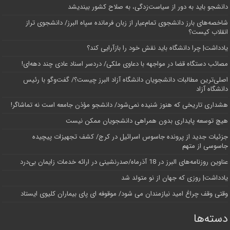
دانشجو باید به دور از سیاست‌زدگی، به صلاح کشور بیندیشد
شاخصه‌های بارز دانشجوی تمام‌عیار از زبان فرمانده سپاه البرز/ دانشجوی تراز
انقلاب کیست؟
یادداشت| چرا دانشگاه باید نقش خود را بازآرایی کند؟
مصائب دستگاه قضا در مواجهه با دعاوی ملکی/ دردسر اسناد عادی چند‌ دهه‌ای!
اصلی‌ترین مطالبات دانشجویان دانشگاه آزاد البرز چیست؟/ گفت‌وگو با رئیس
دانشگاه آز‌اد
هشداری تاریخی که هنوز شنیده نمی‌شود/ دانشجو مؤذن جامعه است نه تماشاگر!
هیچ توسعه پایداری بدون همراهی دانشجویان ممکن نیست
جزئیات جدید از پرونده جاسوس اسرائیل در کرج/‌ کشف تجهیزات پیچیده
جاسوسی از متهم
عناوین روزنامه‌های البرز در ‌18 آذرماه/صدرنشینی در ارائه خدمات زایمان بی‌درد
یادداشت| روزی که جهان از نو متولد شد
وقتی وقف چراغ امید نیازمندان می شود/ موقوفه ای پای بیماران کلیوی ایستاد
دسته‌ها