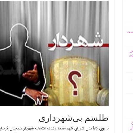
یست
وس
ات
طلسم بی‌شهرداری
ن
ان
با روی کارآمدن شورای شهر جدید دغدغه انتخاب شهردار همچنان گریبا