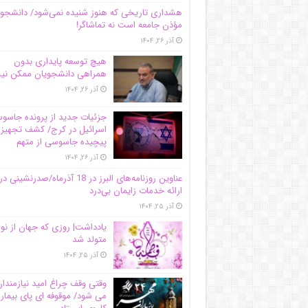
هشداری تاریخی که هنوز شنیده نمی‌شود/ دانشجو
مؤذن جامعه است نه تماشاگر!
آذر ۲۶, ۱۴۰۴
هیچ توسعه پایداری بدون
همراهی دانشجویان ممکن ن
آذر ۲۶, ۱۴۰۴
جزئیات جدید از پرونده جاس
اسرائیل در کرج/‌ کشف تجهیز
پیچیده جاسوسی از متهم
آذر ۲۶, ۱۴۰۴
عناوین روزنامه‌های البرز در ‌18 آذرماه/صدرنشینی در
ارائه خدمات زایمان بی‌درد
آذر ۲۵, ۱۴۰۴
یادداشت| روزی که جهان از نو
متولد شد
آذر ۲۵, ۱۴۰۴
وقتی وقف چراغ امید نیازمندا
می شود/ موقوفه ای پای بیمار