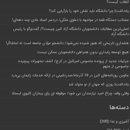
انقلاب کیست؟
یادداشت| چرا دانشگاه باید نقش خود را بازآرایی کند؟
مصائب دستگاه قضا در مواجهه با دعاوی ملکی/ دردسر اسناد عادی چند‌ دهه‌ای!
اصلی‌ترین مطالبات دانشجویان دانشگاه آزاد البرز چیست؟/ گفت‌وگو با رئیس
دانشگاه آز‌اد
هشداری تاریخی که هنوز شنیده نمی‌شود/ دانشجو مؤذن جامعه است نه تماشاگر!
هیچ توسعه پایداری بدون همراهی دانشجویان ممکن نیست
جزئیات جدید از پرونده جاسوس اسرائیل در کرج/‌ کشف تجهیزات پیچیده
جاسوسی از متهم
عناوین روزنامه‌های البرز در ‌18 آذرماه/صدرنشینی در ارائه خدمات زایمان بی‌درد
یادداشت| روزی که جهان از نو متولد شد
وقتی وقف چراغ امید نیازمندان می شود/ موقوفه ای پای بیماران کلیوی ایستاد
دسته‌ها
آشپزی و غذا
(200)