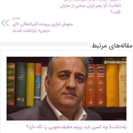
انقلاب/ آیا رهبر ایران سخنی از سازش
گفت؟
بعدی
متهمان فراری پرونده کثیرالشاکی «آی
دیجی» بازداشت شدند
مقاله‌های مرتبط
یادداشت| ‌چه کسی باید پرچم حقیقت‌جویی را نگه دارد؟