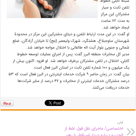
شبکه کابلی خطوط
تلفن ثابت و سیار
مشترکان این مرکز
به مدت ۷۲ ساعت
ایجاد خواهد شد.
او گفت: در این مدت ارتباط تلفنی و دیتای مشترکین این مرکز در محدودۀ
شهرستان ساوجبلاغ، هشتگرد، شهرک ولیعصر (عج) تا خیابان آزادگان، ضلع
شمالی و جنوبی بلوار آیت اله طالقانی با اختلال مواجه خواهد شد.
مدیر کل مخابرات منطقه البرز گفت: پس از اجرای عملیات توسعه خطوط
کابلی، اختلال در تلفن مشترکان برطرف خواهد شد. او افزود: اکنون بیش از
یک میلیون و ۱۰۰ شماره تلفن ثابت در استان البرز فعال است.
بیان گفت: در زمان حاضر ۹ شرکت خدمات اینترنتی در البرز فعال است که ۵۳
درصد مشترکان خدمات اینترنی از مخابرات و ۴۷ درصد از سایر شرکت‌ها
خدمات دریافت می‌کنند.
قبلی
اختصاصی/ ماجرای نقل قول غلط از
الجزیره درباره دیدار امیرقطر با رهبر