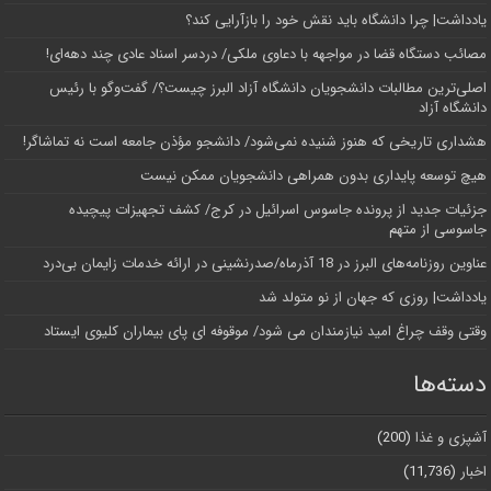
یادداشت| چرا دانشگاه باید نقش خود را بازآرایی کند؟
مصائب دستگاه قضا در مواجهه با دعاوی ملکی/ دردسر اسناد عادی چند‌ دهه‌ای!
اصلی‌ترین مطالبات دانشجویان دانشگاه آزاد البرز چیست؟/ گفت‌وگو با رئیس
دانشگاه آز‌اد
هشداری تاریخی که هنوز شنیده نمی‌شود/ دانشجو مؤذن جامعه است نه تماشاگر!
هیچ توسعه پایداری بدون همراهی دانشجویان ممکن نیست
جزئیات جدید از پرونده جاسوس اسرائیل در کرج/‌ کشف تجهیزات پیچیده
جاسوسی از متهم
عناوین روزنامه‌های البرز در ‌18 آذرماه/صدرنشینی در ارائه خدمات زایمان بی‌درد
یادداشت| روزی که جهان از نو متولد شد
وقتی وقف چراغ امید نیازمندان می شود/ موقوفه ای پای بیماران کلیوی ایستاد
دسته‌ها
آشپزی و غذا
(200)
اخبار
(11,736)