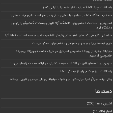
یادداشت| چرا دانشگاه باید نقش خود را بازآرایی کند؟
مصائب دستگاه قضا در مواجهه با دعاوی ملکی/ دردسر اسناد عادی چند‌ دهه‌ای!
اصلی‌ترین مطالبات دانشجویان دانشگاه آزاد البرز چیست؟/ گفت‌وگو با رئیس
دانشگاه آز‌اد
هشداری تاریخی که هنوز شنیده نمی‌شود/ دانشجو مؤذن جامعه است نه تماشاگر!
هیچ توسعه پایداری بدون همراهی دانشجویان ممکن نیست
جزئیات جدید از پرونده جاسوس اسرائیل در کرج/‌ کشف تجهیزات پیچیده
جاسوسی از متهم
عناوین روزنامه‌های البرز در ‌18 آذرماه/صدرنشینی در ارائه خدمات زایمان بی‌درد
یادداشت| روزی که جهان از نو متولد شد
وقتی وقف چراغ امید نیازمندان می شود/ موقوفه ای پای بیماران کلیوی ایستاد
دسته‌ها
آشپزی و غذا
(200)
اخبار
(11,736)