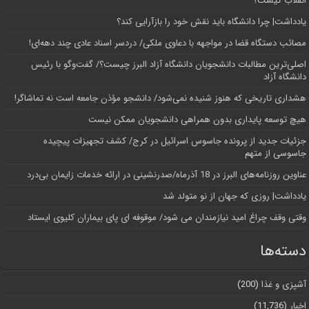
انقلاب کیست؟
یادداشت| چرا دانشگاه باید نقش خود را بازآرایی کند؟
مصائب دستگاه قضا در مواجهه با دعاوی ملکی/ دردسر اسناد عادی چند‌ دهه‌ای!
اصلی‌ترین مطالبات دانشجویان دانشگاه آزاد البرز چیست؟/ گفت‌وگو با رئیس
دانشگاه آز‌اد
هشداری تاریخی که هنوز شنیده نمی‌شود/ دانشجو مؤذن جامعه است نه تماشاگر!
هیچ توسعه پایداری بدون همراهی دانشجویان ممکن نیست
جزئیات جدید از پرونده جاسوس اسرائیل در کرج/‌ کشف تجهیزات پیچیده
جاسوسی از متهم
عناوین روزنامه‌های البرز در ‌18 آذرماه/صدرنشینی در ارائه خدمات زایمان بی‌درد
یادداشت| روزی که جهان از نو متولد شد
وقتی وقف چراغ امید نیازمندان می شود/ موقوفه ای پای بیماران کلیوی ایستاد
دسته‌ها
آشپزی و غذا
(200)
اخبار
(11,736)