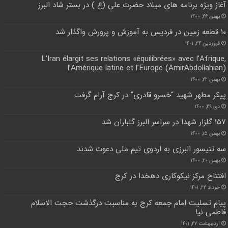
آغاز ویژه برنامه های میلاد حضرت علی (ع ) در بستر شاد البرز
بهمن ۲۶, ۱۴۰۰
۱۰ قطعه زمین در فردیس به آموزش و پرورش واگذار شد
فروردین ۲۴, ۱۴۰۱
L’Iran élargit ses relations «équilibrées» avec l’Afrique,
l’Amérique latine et l’Europe (AmirAbdollahian)
بهمن ۲۲, ۱۴۰۰
پیکر مطهر شهید “خسرو قادری” در کرج آرام گرفت
دی ۲۹, ۱۴۰۰
۱۵۷ گلزار شهدا در سراسر البرز گلباران شد
بهمن ۱۵, ۱۴۰۰
سه تنیسور البرزی به اردوی تیم ملی دعوت شدند
بهمن ۲۰, ۱۴۰۰
افتتاح مرکز نیکوکاری دهخدا در کرج
خرداد ۲۲, ۱۴۰۱
پیام تسلیت امام جمعه کرج به مناسبت درگذشت حجت الاسلام
فاطمی نیا
اردیبهشت ۲۷, ۱۴۰۱