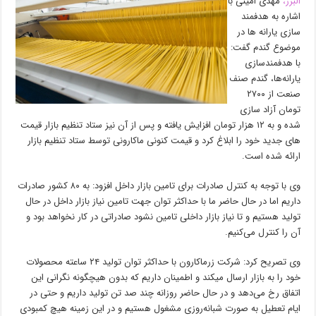
البرز،
مهدی امینی با
اشاره به هدفمند
سازی یارانه ها در
موضوع گندم گفت:
با هدفمندسازی
یارانه‌ها، گندم صنف
صنعت از ۲۷۰۰
تومان آزاد سازی
شده و به ۱۲ هزار تومان افزایش یافته و پس از آن نیز ستاد تنظیم بازار قیمت
های جدید خود را ابلاغ کرد و قیمت کنونی ماکارونی توسط ستاد تنظیم بازار
ارائه شده است.
وی با توجه به کنترل صادرات برای تامین بازار داخل افزود: به ۸۰ کشور صادرات
داریم اما در حال حاضر ما با حداکثر توان جهت تامین نیاز بازار داخل در حال
تولید هستیم و تا نیاز بازار داخلی تامین نشود صادراتی در کار نخواهد بود و
آن را کنترل می‌کنیم.
وی تصریح کرد: شرکت زرماکارون با حداکثر توان تولید ۲۴ ساعته محصولات
خود را به بازار ارسال میکند و اطمینان داریم که بدون هیچگونه نگرانی این
اتفاق رخ می‌دهد و در حال حاضر روزانه چند صد تن تولید داریم و حتی در
ایام تعطیل به صورت شبانه‌روزی مشغول هستیم و در این زمینه هیچ کمبودی