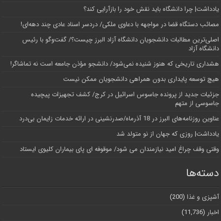
یادداشت| چرا دانشگاه باید نقش خود را بازآرایی کند؟
مصائب دستگاه قضا در مواجهه با دعاوی ملکی/ دردسر اسناد عادی چند‌ دهه‌ای!
اصلی‌ترین مطالبات دانشجویان دانشگاه آزاد البرز چیست؟/ گفت‌وگو با رئیس
دانشگاه آز‌اد
هشداری تاریخی که هنوز شنیده نمی‌شود/ دانشجو مؤذن جامعه است نه تماشاگر!
هیچ توسعه پایداری بدون همراهی دانشجویان ممکن نیست
جزئیات جدید از پرونده جاسوس اسرائیل در کرج/‌ کشف تجهیزات پیچیده
جاسوسی از متهم
عناوین روزنامه‌های البرز در ‌18 آذرماه/صدرنشینی در ارائه خدمات زایمان بی‌درد
یادداشت| روزی که جهان از نو متولد شد
وقتی وقف چراغ امید نیازمندان می شود/ موقوفه ای پای بیماران کلیوی ایستاد
دسته‌ها
آشپزی و غذا
(200)
اخبار
(11,736)