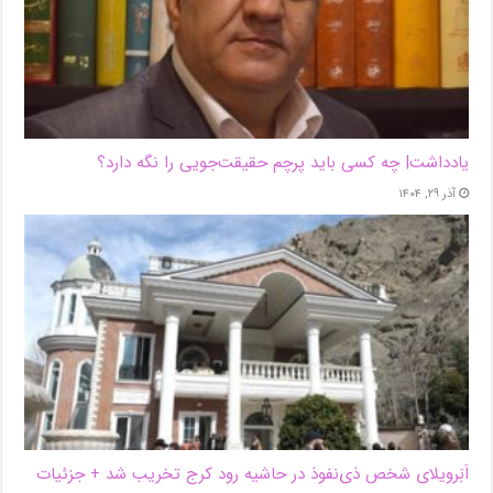
یادداشت| ‌چه کسی باید پرچم حقیقت‌جویی را نگه دارد؟
آذر ۲۹, ۱۴۰۴
اَبَر‌ویلای شخص ذی‌نفوذ در حاشیه‌ رود کرج تخریب شد + جزئیات