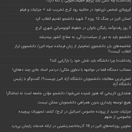
یادداشت| ‌چه کسی باید پرچم حقیقت‌جویی را نگه دارد؟
اَبَر‌ویلای شخص ذی‌نفوذ در حاشیه‌ رود کرج تخریب شد + جزئیات و فیلم
استان البرز در جنگ 12 روزه 7 شهید دانشجو تقدیم انقلاب کرد
3 روز رفت‌وآمد رایگان بانوان در خطوط اتوبوسرانی شهری کرج
دانشجو باید به دور از سیاست‌زدگی، به صلاح کشور بیندیشد
شاخصه‌های بارز دانشجوی تمام‌عیار از زبان فرمانده سپاه البرز/ دانشجوی تراز
انقلاب کیست؟
یادداشت| چرا دانشگاه باید نقش خود را بازآرایی کند؟
مصائب دستگاه قضا در مواجهه با دعاوی ملکی/ دردسر اسناد عادی چند‌ دهه‌ای!
اصلی‌ترین مطالبات دانشجویان دانشگاه آزاد البرز چیست؟/ گفت‌وگو با رئیس
دانشگاه آز‌اد
هشداری تاریخی که هنوز شنیده نمی‌شود/ دانشجو مؤذن جامعه است نه تماشاگر!
هیچ توسعه پایداری بدون همراهی دانشجویان ممکن نیست
جزئیات جدید از پرونده جاسوس اسرائیل در کرج/‌ کشف تجهیزات پیچیده
جاسوسی از متهم
عناوین روزنامه‌های البرز در ‌18 آذرماه/صدرنشینی در ارائه خدمات زایمان بی‌درد