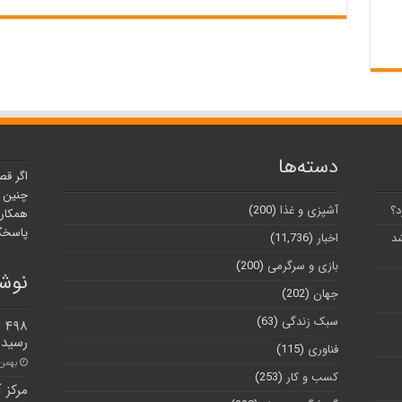
دسته‌ها
اگر قص
چنین ر
د؟
آشپزی و غذا
(200)
همکارا
پاسخگو
شد
اخبار
(11,736)
بازی و سرگرمی
(200)
نوشت
جهان
(202)
سبک زندگی
(63)
۹۸
رسید
فناوری
(115)
بهمن ۲۲, ۰۰
کسب و کار
(253)
مرکز 