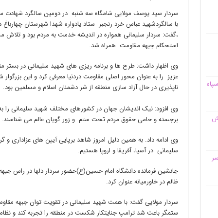
سردار سید یوسف مولایی شامگاه سه شنبه در دومین سالگرد شهادت سر
با سالگردشهید عباس خرد رنجبر ستاد یادواره شهدا شهرستان چهارباغ 
،گفت: سردار سلیمانی همواره در اندیشه خدمت به مردم بود و تلاش مس
استحکام‌ جبهه مقاومت همراه شد.
وی اظهار داشت: طرح ها و برنامه ریزی های شهید سلیمانی در بستر مق
عزیز را به عنوان محور اصلی مقاومت دردنیا معرفی کرد و این بزرگوار 
سپاه
ناپذیری در حال آزاد سازی منطقه از شر دشمنان اسلام و مسلمین بود.
وی افزود: نیک اندیشان جهان در کشورهای مختلف شهید سلیمانی را
قش
برجسته و حامی حقوق مردم تحت ستم و زور گویان عالم می شناسند.
وی ادامه داد. به همین دلیل امروز شاهد برپایی آیین های عزاداری و 
سلیمانی در آسیا، آفریقا و اروپا هستیم.
سر
جانشین فرمانده دانشگاه امام حسین‌(ع)‌حضور سردار دلها در راس جبه
ظالم در خاورمیانه عنوان کرد.
سردار مولایی گفت: با همت‌ شهید سلیمانی در تقویت توان جبهه مقاومت
ستمگر باعث شد ترامپ جنایتکار شکست در منطقه را تجربه کند و نظامیان