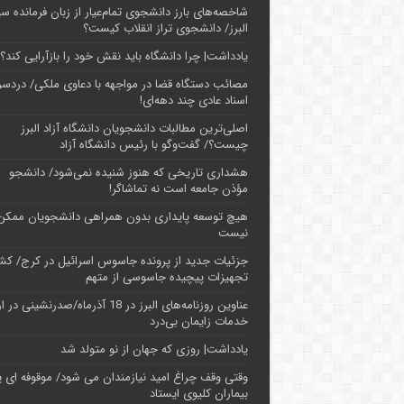
شاخصه‌های بارز دانشجوی تمام‌عیار از زبان فرمانده سپ
البرز/ دانشجوی تراز انقلاب کیست؟
یادداشت| چرا دانشگاه باید نقش خود را بازآرایی کند؟
مصائب دستگاه قضا در مواجهه با دعاوی ملکی/ دردسر
اسناد عادی چند‌ دهه‌ای!
اصلی‌ترین مطالبات دانشجویان دانشگاه آزاد البرز
چیست؟/ گفت‌وگو با رئیس دانشگاه آز‌اد
هشداری تاریخی که هنوز شنیده نمی‌شود/ دانشجو
مؤذن جامعه است نه تماشاگر!
هیچ توسعه پایداری بدون همراهی دانشجویان ممکن
نیست
جزئیات جدید از پرونده جاسوس اسرائیل در کرج/‌ ک
تجهیزات پیچیده جاسوسی از متهم
عناوین روزنامه‌های البرز در ‌18 آذرماه/صدرنشینی د
خدمات زایمان بی‌درد
یادداشت| روزی که جهان از نو متولد شد
وقتی وقف چراغ امید نیازمندان می شود/ موقوفه ای پ
بیماران کلیوی ایستاد