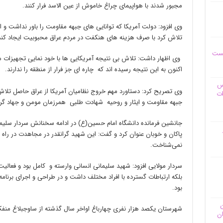
مجبور شدند با هواپیمای چراغ خاموش از عین الاسد فرار کنند.
وی افزود: دولت آمریکا که توانایی های جبهه مقاومت را باور نداشت و 
تلاش کرد با صرف هزینه های هنکفت در مردم عراق محبوبیت ایجاد کند
یست
وی اظهار داشت: تلاش بی نتیجه آمریکایی ها با خود نمایی تجهیزات 
اکنون به این نتیجه رسیده اند که چاره ای جز فرار از منطقه را ندارند.
وس
وی تصریح کرد: دستاورد مهم خروج نظامیان آمریکا از عراق حاصل تلاش
ات
جبهه مقاومت‌ و ایثار و روحیه شهادت طلبی همرزمان مومن و جهاد گر
جانشین فرمانده دانشگاه امام حسین‌(ع)‌ در ادامه سخنانش سردار سلیمانی
پاکان و خوبان عنوان کرد و گفت: این شهید گرانقدر در مجاهدت در راه 
نمی‌شناخت.
سردار مولایی افزود: شهید سلیمانی انسانی وارسته و کامل بود و فعال
بلکه ارتباطات گسترده با افراد مختلف داشت و در طراحی و اجرای برنام
بود.
ن
شهرستان یکصد هزار نفری چهارباغ اواخر سال گذشته از ساوجبلاغ منفک 
ان