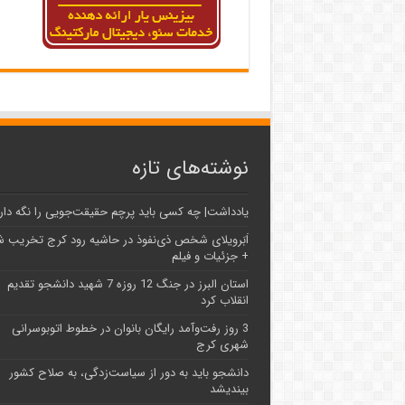
نوشته‌های تازه
یادداشت| ‌چه کسی باید پرچم حقیقت‌جویی را نگه دار
اَبَر‌ویلای شخص ذی‌نفوذ در حاشیه‌ رود کرج تخریب 
+ جزئیات و فیلم
استان البرز در جنگ 12 روزه 7 شهید دانشجو تقدیم
انقلاب کرد
3 روز رفت‌وآمد رایگان بانوان در خطوط اتوبوسرانی
شهری کرج
دانشجو باید به دور از سیاست‌زدگی، به صلاح کشور
بیندیشد