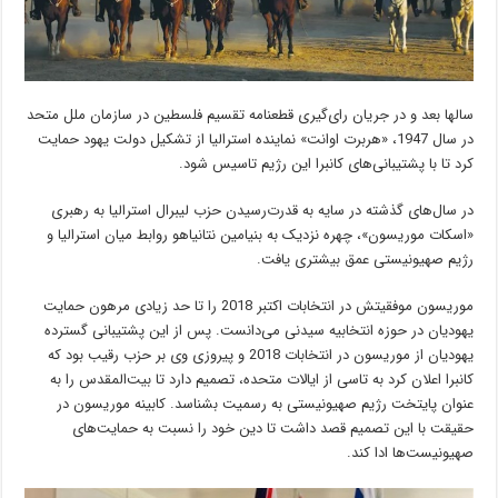
سالها بعد و در جریان رای‌گیری قطعنامه تقسیم فلسطین در سازمان ملل متحد
در سال 1947، «هربرت اوانت» نماینده استرالیا از تشکیل دولت یهود حمایت
کرد تا با پشتیبانی‌های کانبرا این رژیم تاسیس شود.
در سال‌های گذشته در سایه به قدرت‌رسیدن حزب لیبرال استرالیا به رهبری
«اسکات موریسون»، چهره نزدیک به بنیامین نتانیاهو روابط میان استرالیا و
رژیم صهیونیستی عمق بیشتری یافت.
موریسون موفقیتش در انتخابات اکتبر 2018 را تا حد زیادی مرهون حمایت
یهودیان در حوزه انتخابیه سیدنی می‌دانست. پس از این پشتیبانی گسترده
یهودیان از موریسون در انتخابات 2018 و پیروزی وی بر حزب رقیب بود که
کانبرا اعلان کرد به تاسی از ایالات متحده،‌ تصمیم دارد تا بیت‌المقدس را به
عنوان پایتخت رژیم صهیونیستی به رسمیت بشناسد. کابینه موریسون در
حقیقت با این تصمیم قصد داشت تا دین خود را نسبت به حمایت‌های
صهیونیست‌ها ادا کند.