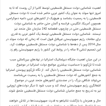
اهمیت شناسایی دولت مستقل فلسطینی توسط کانبرا از آن روست که تا به
امروز تنها سوئد به عنوان یک کشور غربی حاضر شده است تا دولت مستقل
فلسطینی را به رسمیت بشناسد و هیچ‌یک از کشورهای غربی داعیه دموکراسی
همچون آمریکا، انگلیس، فرانسه و آلمان حتی حاضر به شناسایی دولت
مستقل فلسطینی حتی در چارچوب قطعنامه 242 سازمان ملل متحد نیز
نیستند. شناسایی دولت مستقل فلسطینی توسط یک کشور غربی به قدری
برای مقامات رژیم صهیونیستی غیرقابل قبول است که زمانی که دولت سوئد در
سال 2014 پس از دهه‌ها با شناسایی دولت مستقل فلسطینی موافقت کرد،
این تصمیم تنشی 8 ساله را در روابط این کشور با رژیم صهیونیستی رقم زد.
در این میان اهمیت جایگاه دیپلماتیک استرالیا در نهادهای بین‌المللی سبب
شده تا تل‌آویو با حساسیت بیشتری مواضع دولت استرالیا در موضوع
شناسایی دولت مستقل فلسطینی را دنبال کند. از نگاه تل‌آویو پیوستن استرالیا
به جمع کشورهایی که دولت مستقل فلسطینی را به رسمیت می‌شناسند
می‌تواند شکافی بزرگ را در صف‌بندی کشورهای متحد غربی در موضوع
اشغالگری رژیم صهیونیستی ایجاد کند و سبب شود تا دیگر دولت‌های اروپایی
نیز به تدریج به جمع حامیان شناسایی دولت مستقل فلسطینی ملحق شوند.
حال و همزمان با بازگشت نتانیاهو به قدرت صهیونیست‌ها در تلاش خواهند
بود تا با اعمال نفوذ حداکثری در ساختار سیاسی استرالیا این کشور را تصمیم