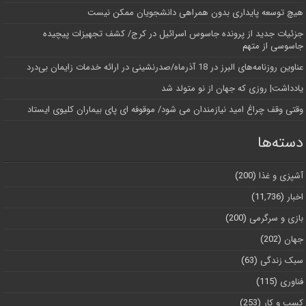
هیچ توسعه پایداری بدون همراهی دانشجویان ممکن نیست
جزئیات جدید از پرونده جاسوس اسرائیل در کرج/‌ کشف تجهیزات پیچیده
جاسوسی از متهم
عناوین روزنامه‌های البرز در ‌18 آذرماه/صدرنشینی در ارائه خدمات زایمان بی‌درد
یادداشت| روزی که جهان از نو متولد شد
وقتی وقف چراغ امید نیازمندان می شود/ موقوفه ای پای بیماران کلیوی ایستاد
دسته‌ها
آشپزی و غذا
(200)
اخبار
(11,736)
بازی و سرگرمی
(200)
جهان
(202)
سبک زندگی
(63)
فناوری
(115)
کسب و کار
(253)