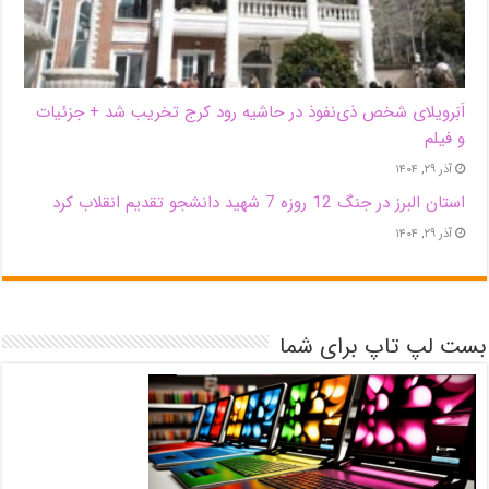
اَبَر‌ویلای شخص ذی‌نفوذ در حاشیه‌ رود کرج تخریب شد + جزئیات
و فیلم
آذر ۲۹, ۱۴۰۴
استان البرز در جنگ 12 روزه 7 شهید دانشجو تقدیم انقلاب کرد
آذر ۲۹, ۱۴۰۴
بست لپ تاپ برای شما