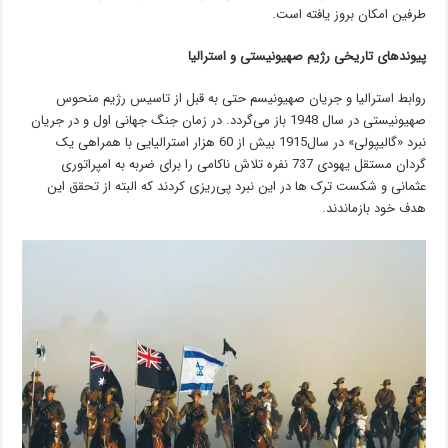
طرفین امکان بروز یافته است.
پیوندهای تاریخی رژیم صهیونیستی و استرالیا
روابط استرالیا و جریان صهیونیسم حتی به قبل از تاسیس رژیم منحوس
صهیونیستی در سال 1948 باز می‌گردد. در زمان جنگ جهانی اول و در جریان
نبرد «گالیپولی» در سال1915 بیش از 60 هزار استرالیایی با همراهی یک
گردان مستقل یهودی 737 نفره تلاش ناکامی را برای ضربه به امپراتوری
عثمانی و شکست ترک ها در این نبرد پی‌ریزی کردند که البته از تحقق این
هدف خود بازماندند.