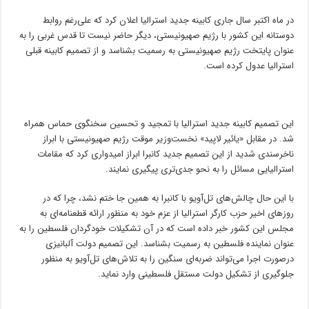
در ماه اکتبر سال جاری کابینه جدید استرالیا اعلان کرد که علی‌رغم روابط
دوستانه این کشور با رژیم صهیونیستی، دیگر حاضر نیست تا قدس غربی را به
عنوان پایتخت رژیم صهیونیستی به رسمیت بشناسد و از تصمیم کابینه قبلی
استرالیا عدول کرده است.
این تصمیم کابینه جدید استرالیا با تمجید و تحسین سخنگوی حماس همراه
شد. در مقابل «یائیر لاپید» نخست‌وزیر موقت رژیم صهیونیستی با ابراز
ناخرسندی شدید از این تصمیم جدید کانبرا ابراز امیدواری کرد که مقامات
استرالیایی مسائل را به نحو جدی‌تری پیگیری نمایند.
با این حال چالش‌های تل‌آویو با کانبرا به همین جا ختم نشد، چرا که در
روزهای اخیر حزب کارگر استرالیا از عزم خود به منظور ارائه قطعنامه‌ای به
مجلس این کشور خبر داده است که در آن تشکیلات خودگردان فلسطین را به
عنوان نماینده فلسطین به رسمیت بشناسد. این تصمیم دولت آلبانیزی
درصورت اجرا می‌تواند ضربه‌ای سنگین را به تلاش‌های تل‌آویو به منظور
جلوگیری از تشکیل دولت مستقل فلسطینی وارد نماید.