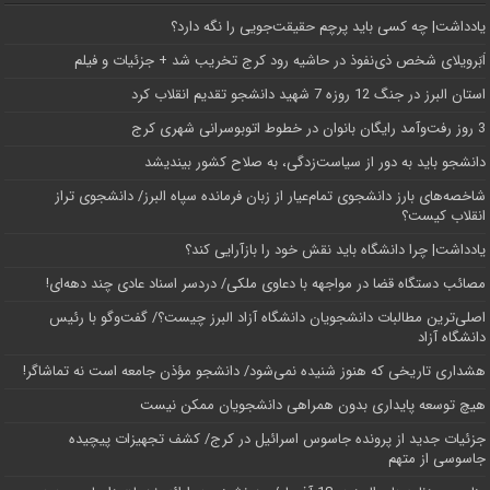
یادداشت| ‌چه کسی باید پرچم حقیقت‌جویی را نگه دارد؟
اَبَر‌ویلای شخص ذی‌نفوذ در حاشیه‌ رود کرج تخریب شد + جزئیات و فیلم
استان البرز در جنگ 12 روزه 7 شهید دانشجو تقدیم انقلاب کرد
3 روز رفت‌وآمد رایگان بانوان در خطوط اتوبوسرانی شهری کرج
دانشجو باید به دور از سیاست‌زدگی، به صلاح کشور بیندیشد
شاخصه‌های بارز دانشجوی تمام‌عیار از زبان فرمانده سپاه البرز/ دانشجوی تراز
انقلاب کیست؟
یادداشت| چرا دانشگاه باید نقش خود را بازآرایی کند؟
مصائب دستگاه قضا در مواجهه با دعاوی ملکی/ دردسر اسناد عادی چند‌ دهه‌ای!
اصلی‌ترین مطالبات دانشجویان دانشگاه آزاد البرز چیست؟/ گفت‌وگو با رئیس
دانشگاه آز‌اد
هشداری تاریخی که هنوز شنیده نمی‌شود/ دانشجو مؤذن جامعه است نه تماشاگر!
هیچ توسعه پایداری بدون همراهی دانشجویان ممکن نیست
جزئیات جدید از پرونده جاسوس اسرائیل در کرج/‌ کشف تجهیزات پیچیده
جاسوسی از متهم