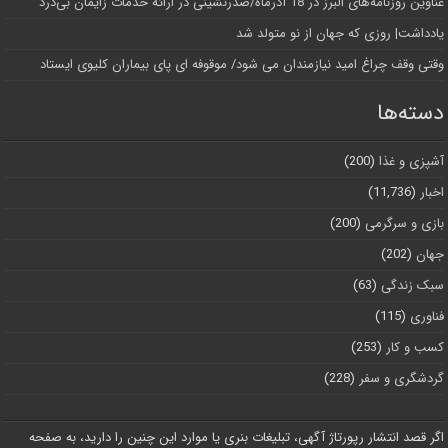
عناوین روزنامه‌های البرز در ‌18 آذرماه/صدرنشینی در ارائه خدمات زایمان بی‌درد
یادداشت| روزی که جهان از نو متولد شد
وقتی وقف چراغ امید نیازمندان می شود/ موقوفه ای پای بیماران کلیوی ایستاد
دسته‌ها
آشپزی و غذا
(200)
اخبار
(11,736)
بازی و سرگرمی
(200)
جهان
(202)
سبک زندگی
(63)
فناوری
(115)
کسب و کار
(253)
گردشگری و سفر
(228)
اگر قصد انتشار رپورتاژ آگهی، تبلیغات بنری یا موارد این چنین را دارید، به صفحه