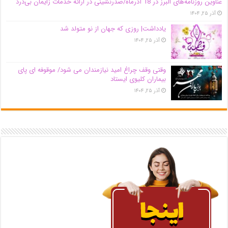
عناوین روزنامه‌های البرز در ‌18 آذرماه/صدرنشینی در ارائه خدمات زایمان بی‌درد
آذر ۲۵, ۱۴۰۴
یادداشت| روزی که جهان از نو متولد شد
آذر ۲۵, ۱۴۰۴
وقتی وقف چراغ امید نیازمندان می شود/ موقوفه ای پای
بیماران کلیوی ایستاد
آذر ۲۵, ۱۴۰۴