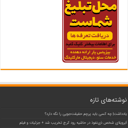
نوشته‌های تازه
یادداشت| ‌چه کسی باید پرچم حقیقت‌جویی را نگه دارد؟
اَبَر‌ویلای شخص ذی‌نفوذ در حاشیه‌ رود کرج تخریب شد + جزئیات و فیلم