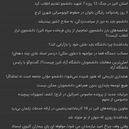
استان البرز در جنگ 12 روزه 7 شهید دانشجو تقدیم انقلاب کرد
3 روز رفت‌وآمد رایگان بانوان در خطوط اتوبوسرانی شهری کرج
دانشجو باید به دور از سیاست‌زدگی، به صلاح کشور بیندیشد
شاخصه‌های بارز دانشجوی تمام‌عیار از زبان فرمانده سپاه البرز/ دانشجوی تراز
انقلاب کیست؟
یادداشت| چرا دانشگاه باید نقش خود را بازآرایی کند؟
مصائب دستگاه قضا در مواجهه با دعاوی ملکی/ دردسر اسناد عادی چند‌ دهه‌ای!
اصلی‌ترین مطالبات دانشجویان دانشگاه آزاد البرز چیست؟/ گفت‌وگو با رئیس
دانشگاه آز‌اد
هشداری تاریخی که هنوز شنیده نمی‌شود/ دانشجو مؤذن جامعه است نه تماشاگر!
هیچ توسعه پایداری بدون همراهی دانشجویان ممکن نیست
جزئیات جدید از پرونده جاسوس اسرائیل در کرج/‌ کشف تجهیزات پیچیده
جاسوسی از متهم
عناوین روزنامه‌های البرز در ‌18 آذرماه/صدرنشینی در ارائه خدمات زایمان بی‌درد
یادداشت| روزی که جهان از نو متولد شد
وقتی وقف چراغ امید نیازمندان می شود/ موقوفه ای پای بیماران کلیوی ایستاد