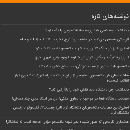
نوشته‌های تازه
یادداشت| ‌چه کسی باید پرچم حقیقت‌جویی را نگه دارد؟
اَبَر‌ویلای شخص ذی‌نفوذ در حاشیه‌ رود کرج تخریب شد + جزئیات و فیلم
استان البرز در جنگ 12 روزه 7 شهید دانشجو تقدیم انقلاب کرد
3 روز رفت‌وآمد رایگان بانوان در خطوط اتوبوسرانی شهری کرج
دانشجو باید به دور از سیاست‌زدگی، به صلاح کشور بیندیشد
شاخصه‌های بارز دانشجوی تمام‌عیار از زبان فرمانده سپاه البرز/ دانشجوی تراز
انقلاب کیست؟
یادداشت| چرا دانشگاه باید نقش خود را بازآرایی کند؟
مصائب دستگاه قضا در مواجهه با دعاوی ملکی/ دردسر اسناد عادی چند‌ دهه‌ای!
اصلی‌ترین مطالبات دانشجویان دانشگاه آزاد البرز چیست؟/ گفت‌وگو با رئیس
دانشگاه آز‌اد
هشداری تاریخی که هنوز شنیده نمی‌شود/ دانشجو مؤذن جامعه است نه تماشاگر!