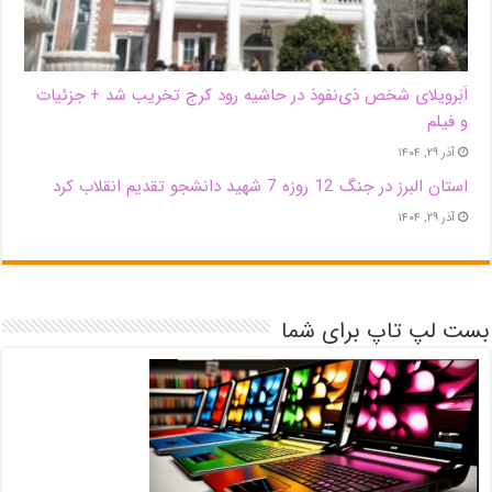
اَبَر‌ویلای شخص ذی‌نفوذ در حاشیه‌ رود کرج تخریب شد + جزئیات
و فیلم
آذر ۲۹, ۱۴۰۴
استان البرز در جنگ 12 روزه 7 شهید دانشجو تقدیم انقلاب کرد
آذر ۲۹, ۱۴۰۴
بست لپ تاپ برای شما