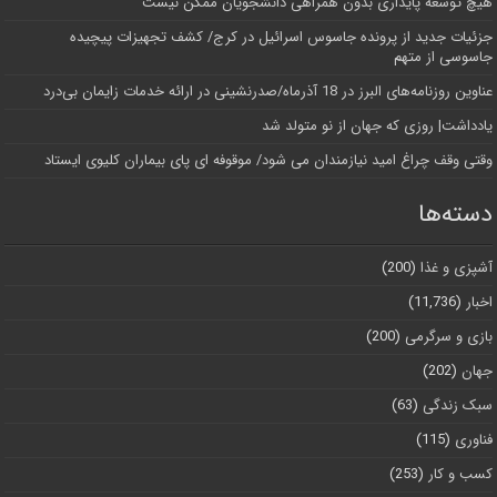
هیچ توسعه پایداری بدون همراهی دانشجویان ممکن نیست
جزئیات جدید از پرونده جاسوس اسرائیل در کرج/‌ کشف تجهیزات پیچیده
جاسوسی از متهم
عناوین روزنامه‌های البرز در ‌18 آذرماه/صدرنشینی در ارائه خدمات زایمان بی‌درد
یادداشت| روزی که جهان از نو متولد شد
وقتی وقف چراغ امید نیازمندان می شود/ موقوفه ای پای بیماران کلیوی ایستاد
دسته‌ها
آشپزی و غذا
(200)
اخبار
(11,736)
بازی و سرگرمی
(200)
جهان
(202)
سبک زندگی
(63)
فناوری
(115)
کسب و کار
(253)