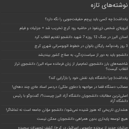
نوشته‌های تازه
یادداشت| ‌چه کسی باید پرچم حقیقت‌جویی را نگه دارد؟
اَبَر‌ویلای شخص ذی‌نفوذ در حاشیه‌ رود کرج تخریب شد + جزئیات و فیلم
استان البرز در جنگ 12 روزه 7 شهید دانشجو تقدیم انقلاب کرد
3 روز رفت‌وآمد رایگان بانوان در خطوط اتوبوسرانی شهری کرج
دانشجو باید به دور از سیاست‌زدگی، به صلاح کشور بیندیشد
شاخصه‌های بارز دانشجوی تمام‌عیار از زبان فرمانده سپاه البرز/ دانشجوی تراز
انقلاب کیست؟
یادداشت| چرا دانشگاه باید نقش خود را بازآرایی کند؟
مصائب دستگاه قضا در مواجهه با دعاوی ملکی/ دردسر اسناد عادی چند‌ دهه‌ای!
اصلی‌ترین مطالبات دانشجویان دانشگاه آزاد البرز چیست؟/ گفت‌وگو با رئیس
دانشگاه آز‌اد
هشداری تاریخی که هنوز شنیده نمی‌شود/ دانشجو مؤذن جامعه است نه تماشاگر!
هیچ توسعه پایداری بدون همراهی دانشجویان ممکن نیست
جزئیات جدید از پرونده جاسوس اسرائیل در کرج/‌ کشف تجهیزات پیچیده