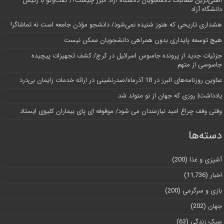
اصلی‌ترین مطالبات دانشجویان دانشگاه آزاد البرز چیست؟/ گفت‌وگو با رئیس
دانشگاه آز‌اد
هشداری تاریخی که هنوز شنیده نمی‌شود/ دانشجو مؤذن جامعه است نه تماشاگر!
هیچ توسعه پایداری بدون همراهی دانشجویان ممکن نیست
جزئیات جدید از پرونده جاسوس اسرائیل در کرج/‌ کشف تجهیزات پیچیده
جاسوسی از متهم
عناوین روزنامه‌های البرز در ‌18 آذرماه/صدرنشینی در ارائه خدمات زایمان بی‌درد
یادداشت| روزی که جهان از نو متولد شد
وقتی وقف چراغ امید نیازمندان می شود/ موقوفه ای پای بیماران کلیوی ایستاد
دسته‌ها
آشپزی و غذا
(200)
اخبار
(11,736)
بازی و سرگرمی
(200)
جهان
(202)
سبک زندگی
(63)