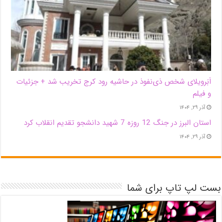
اَبَر‌ویلای شخص ذی‌نفوذ در حاشیه‌ رود کرج تخریب شد + جزئیات
و فیلم
آذر ۲۹, ۱۴۰۴
استان البرز در جنگ 12 روزه 7 شهید دانشجو تقدیم انقلاب کرد
آذر ۲۹, ۱۴۰۴
بست لپ تاپ برای شما