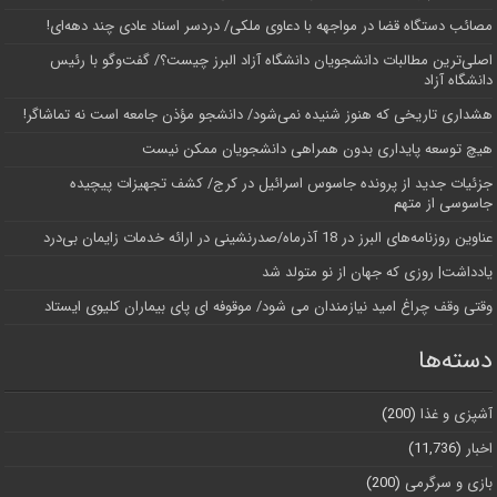
مصائب دستگاه قضا در مواجهه با دعاوی ملکی/ دردسر اسناد عادی چند‌ دهه‌ای!
اصلی‌ترین مطالبات دانشجویان دانشگاه آزاد البرز چیست؟/ گفت‌وگو با رئیس
دانشگاه آز‌اد
هشداری تاریخی که هنوز شنیده نمی‌شود/ دانشجو مؤذن جامعه است نه تماشاگر!
هیچ توسعه پایداری بدون همراهی دانشجویان ممکن نیست
جزئیات جدید از پرونده جاسوس اسرائیل در کرج/‌ کشف تجهیزات پیچیده
جاسوسی از متهم
عناوین روزنامه‌های البرز در ‌18 آذرماه/صدرنشینی در ارائه خدمات زایمان بی‌درد
یادداشت| روزی که جهان از نو متولد شد
وقتی وقف چراغ امید نیازمندان می شود/ موقوفه ای پای بیماران کلیوی ایستاد
دسته‌ها
آشپزی و غذا
(200)
اخبار
(11,736)
بازی و سرگرمی
(200)