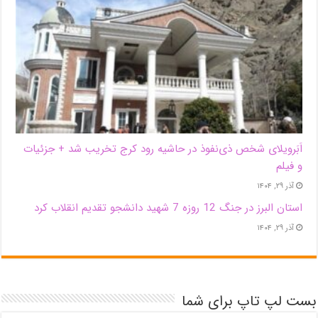
اَبَر‌ویلای شخص ذی‌نفوذ در حاشیه‌ رود کرج تخریب شد + جزئیات
و فیلم
آذر ۲۹, ۱۴۰۴
استان البرز در جنگ 12 روزه 7 شهید دانشجو تقدیم انقلاب کرد
آذر ۲۹, ۱۴۰۴
بست لپ تاپ برای شما