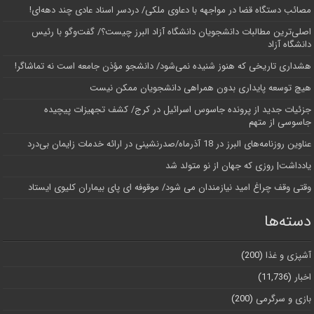
مصائب دستگاه قضا در مواجهه با دعاوی ملکی/ دردسر اسناد عادی چند‌ دهه‌ای!
اصلی‌ترین مطالبات دانشجویان دانشگاه آزاد البرز چیست؟/ گفت‌وگو با رئیس
دانشگاه آز‌اد
هشداری تاریخی که هنوز شنیده نمی‌شود/ دانشجو مؤذن جامعه است نه تماشاگر!
هیچ توسعه پایداری بدون همراهی دانشجویان ممکن نیست
جزئیات جدید از پرونده جاسوس اسرائیل در کرج/‌ کشف تجهیزات پیچیده
جاسوسی از متهم
عناوین روزنامه‌های البرز در ‌18 آذرماه/صدرنشینی در ارائه خدمات زایمان بی‌درد
یادداشت| روزی که جهان از نو متولد شد
وقتی وقف چراغ امید نیازمندان می شود/ موقوفه ای پای بیماران کلیوی ایستاد
دسته‌ها
آشپزی و غذا
(200)
اخبار
(11,736)
بازی و سرگرمی
(200)