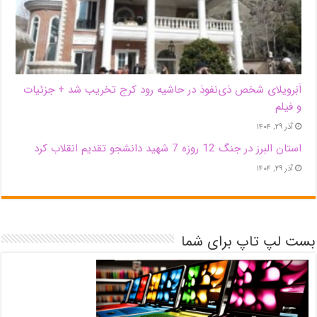
اَبَر‌ویلای شخص ذی‌نفوذ در حاشیه‌ رود کرج تخریب شد + جزئیات
و فیلم
آذر ۲۹, ۱۴۰۴
استان البرز در جنگ 12 روزه 7 شهید دانشجو تقدیم انقلاب کرد
آذر ۲۹, ۱۴۰۴
بست لپ تاپ برای شما