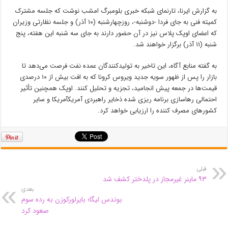
به گزارش ایرنا، تارنمای شبکه خبری بلومبرگ امشب نوشت که جلسه مشترک
کمیته فنی به جای فردا -دوشنبه-، روزچهارشنبه (۱۰ آذر) و جلسه نظارتی وزیران
که اعضای اوپک پلاس نیز در آن حضور دارند به جای سه شنبه این هفته، پنج
شنبه (۱۱ آذر) برگزار خواهند شد.
به گفته منابع آگاه، این تاخیر به تولیدکنندگان عمده نفت فرصت می‌دهد تا
بازار را پس از ظهور سویه جدید ویروس کرونا که به افت بیش از ۱۰ درصدی
قیمت‌ها در جمعه پیش انجامید، تجزیه و تحلیل کنند. اوپک همچنین تأثیر
احتمالی رهاسازی برنامه ریزی شده ذخایر راهبردی آمریکآمریکا و سایر
کشورهای مصرف کننده را ارزیابی خواهد کرد.
قبلی
۹۳ ماینر غیرمجاز در پلدختر کشف شد
بعدی
بوندس لیگا؛ بایرلورکوزن به رده سوم
صعود کرد