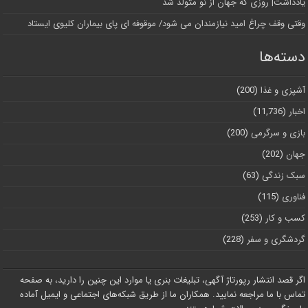
یادداشت| روزی که جهان از نو متولد شد
وقتی وقف چراغ امید نیازمندان می شود/ موقوفه ای پای بیماران کلیوی ایستاد
دسته‌ها
آشپزی و غذا
(200)
اخبار
(11,736)
بازی و سرگرمی
(200)
جهان
(202)
سبک زندگی
(63)
فناوری
(115)
کسب و کار
(253)
گردشگری و سفر
(228)
اگر قصد انتشار رپورتاژ آگهی، تبلیغات بنری یا موارد این چنین را دارید، به صفحه
تماس با ما مراجعه نمایید. همکاران ما از طریق شبکه‌های اجتماعی و ایمیل آماده