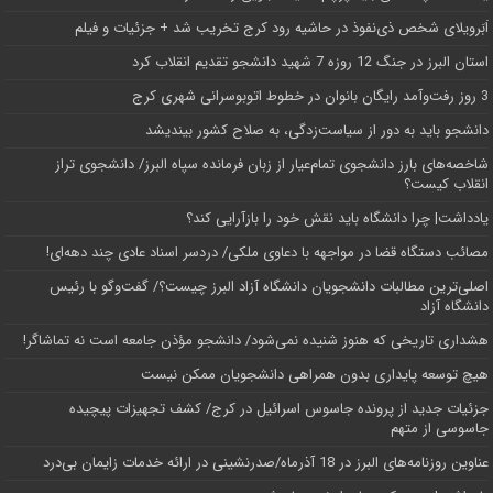
اَبَر‌ویلای شخص ذی‌نفوذ در حاشیه‌ رود کرج تخریب شد + جزئیات و فیلم
استان البرز در جنگ 12 روزه 7 شهید دانشجو تقدیم انقلاب کرد
3 روز رفت‌وآمد رایگان بانوان در خطوط اتوبوسرانی شهری کرج
دانشجو باید به دور از سیاست‌زدگی، به صلاح کشور بیندیشد
شاخصه‌های بارز دانشجوی تمام‌عیار از زبان فرمانده سپاه البرز/ دانشجوی تراز
انقلاب کیست؟
یادداشت| چرا دانشگاه باید نقش خود را بازآرایی کند؟
مصائب دستگاه قضا در مواجهه با دعاوی ملکی/ دردسر اسناد عادی چند‌ دهه‌ای!
اصلی‌ترین مطالبات دانشجویان دانشگاه آزاد البرز چیست؟/ گفت‌وگو با رئیس
دانشگاه آز‌اد
هشداری تاریخی که هنوز شنیده نمی‌شود/ دانشجو مؤذن جامعه است نه تماشاگر!
هیچ توسعه پایداری بدون همراهی دانشجویان ممکن نیست
جزئیات جدید از پرونده جاسوس اسرائیل در کرج/‌ کشف تجهیزات پیچیده
جاسوسی از متهم
عناوین روزنامه‌های البرز در ‌18 آذرماه/صدرنشینی در ارائه خدمات زایمان بی‌درد