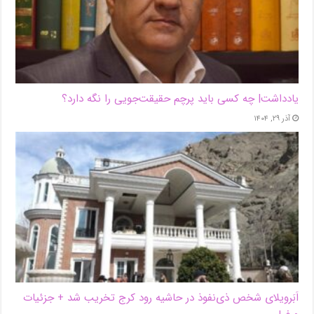
یادداشت| ‌چه کسی باید پرچم حقیقت‌جویی را نگه دارد؟
آذر ۲۹, ۱۴۰۴
اَبَر‌ویلای شخص ذی‌نفوذ در حاشیه‌ رود کرج تخریب شد + جزئیات