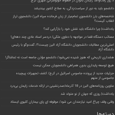
3 روز رفت‌وآمد رایگان بانوان در خطوط اتوبوسرانی شهری کرج
دانشجو باید به دور از سیاست‌زدگی، به صلاح کشور بیندیشد
شاخصه‌های بارز دانشجوی تمام‌عیار از زبان فرمانده سپاه البرز/ دانشجوی تراز
انقلاب کیست؟
یادداشت| چرا دانشگاه باید نقش خود را بازآرایی کند؟
مصائب دستگاه قضا در مواجهه با دعاوی ملکی/ دردسر اسناد عادی چند‌ دهه‌ای!
اصلی‌ترین مطالبات دانشجویان دانشگاه آزاد البرز چیست؟/ گفت‌وگو با رئیس
دانشگاه آز‌اد
هشداری تاریخی که هنوز شنیده نمی‌شود/ دانشجو مؤذن جامعه است نه تماشاگر!
هیچ توسعه پایداری بدون همراهی دانشجویان ممکن نیست
جزئیات جدید از پرونده جاسوس اسرائیل در کرج/‌ کشف تجهیزات پیچیده
جاسوسی از متهم
عناوین روزنامه‌های البرز در ‌18 آذرماه/صدرنشینی در ارائه خدمات زایمان بی‌درد
یادداشت| روزی که جهان از نو متولد شد
وقتی وقف چراغ امید نیازمندان می شود/ موقوفه ای پای بیماران کلیوی ایستاد
دسته‌ها