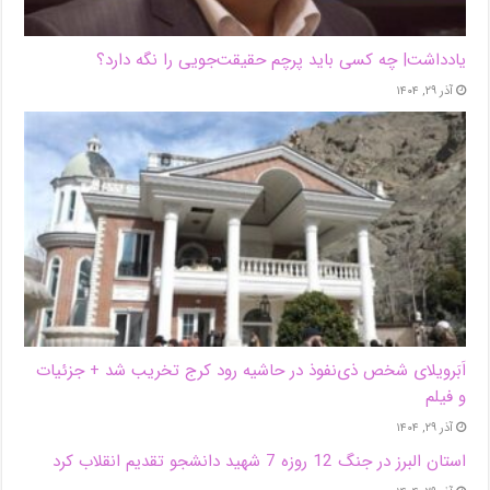
یادداشت| ‌چه کسی باید پرچم حقیقت‌جویی را نگه دارد؟
آذر ۲۹, ۱۴۰۴
اَبَر‌ویلای شخص ذی‌نفوذ در حاشیه‌ رود کرج تخریب شد + جزئیات
و فیلم
آذر ۲۹, ۱۴۰۴
استان البرز در جنگ 12 روزه 7 شهید دانشجو تقدیم انقلاب کرد