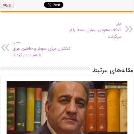
قبلی
ائتلاف سعودی بمباران صنعا را از
سرگرفت
بعدی
کلانتران مرزی سومار و خانقین عراق
با هم دیدار کردند
مقاله‌های مرتبط