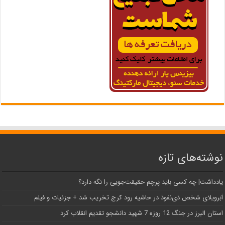
نوشته‌های تازه
یادداشت| ‌چه کسی باید پرچم حقیقت‌جویی را نگه دارد؟
اَبَر‌ویلای شخص ذی‌نفوذ در حاشیه‌ رود کرج تخریب شد + جزئیات و فیلم
استان البرز در جنگ 12 روزه 7 شهید دانشجو تقدیم انقلاب کرد