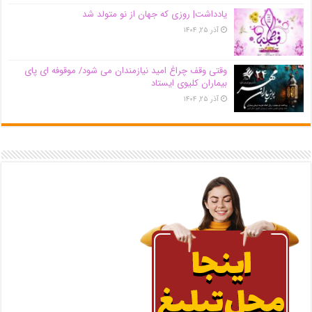
یادداشت| روزی که جهان از نو متولد شد
آذر ۲۵, ۱۴۰۴
وقتی وقف چراغ امید نیازمندان می شود/ موقوفه ای پای
بیماران کلیوی ایستاد
آذر ۲۵, ۱۴۰۴