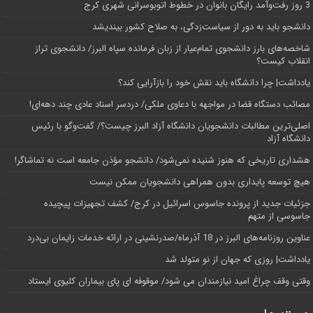
3 روز رفت‌وآمد رایگان بانوان در خطوط اتوبوسرانی شهری کرج
دانشجو باید به دور از سیاست‌زدگی، به صلاح کشور بیندیشد
شاخصه‌های بارز دانشجوی تمام‌عیار از زبان فرمانده سپاه البرز/ دانشجوی تراز
انقلاب کیست؟
یادداشت| چرا دانشگاه باید نقش خود را بازآرایی کند؟
مصائب دستگاه قضا در مواجهه با دعاوی ملکی/ دردسر اسناد عادی چند‌ دهه‌ای!
اصلی‌ترین مطالبات دانشجویان دانشگاه آزاد البرز چیست؟/ گفت‌وگو با رئیس
دانشگاه آز‌اد
هشداری تاریخی که هنوز شنیده نمی‌شود/ دانشجو مؤذن جامعه است نه تماشاگر!
هیچ توسعه پایداری بدون همراهی دانشجویان ممکن نیست
جزئیات جدید از پرونده جاسوس اسرائیل در کرج/‌ کشف تجهیزات پیچیده
جاسوسی از متهم
عناوین روزنامه‌های البرز در ‌18 آذرماه/صدرنشینی در ارائه خدمات زایمان بی‌درد
یادداشت| روزی که جهان از نو متولد شد
وقتی وقف چراغ امید نیازمندان می شود/ موقوفه ای پای بیماران کلیوی ایستاد