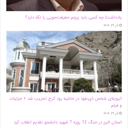
یادداشت| ‌چه کسی باید پرچم حقیقت‌جویی را نگه دارد؟
آذر ۲۹, ۱۴۰۴
اَبَر‌ویلای شخص ذی‌نفوذ در حاشیه‌ رود کرج تخریب شد + جزئیات
و فیلم
آذر ۲۹, ۱۴۰۴
استان البرز در جنگ 12 روزه 7 شهید دانشجو تقدیم انقلاب کرد