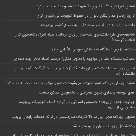
استان البرز در جنگ 12 روزه 7 شهید دانشجو تقدیم انقلاب کرد
3 روز رفت‌وآمد رایگان بانوان در خطوط اتوبوسرانی شهری کرج
دانشجو باید به دور از سیاست‌زدگی، به صلاح کشور بیندیشد
شاخصه‌های بارز دانشجوی تمام‌عیار از زبان فرمانده سپاه البرز/ دانشجوی تراز
انقلاب کیست؟
یادداشت| چرا دانشگاه باید نقش خود را بازآرایی کند؟
مصائب دستگاه قضا در مواجهه با دعاوی ملکی/ دردسر اسناد عادی چند‌ دهه‌ای!
اصلی‌ترین مطالبات دانشجویان دانشگاه آزاد البرز چیست؟/ گفت‌وگو با رئیس
دانشگاه آز‌اد
هشداری تاریخی که هنوز شنیده نمی‌شود/ دانشجو مؤذن جامعه است نه تماشاگر!
هیچ توسعه پایداری بدون همراهی دانشجویان ممکن نیست
جزئیات جدید از پرونده جاسوس اسرائیل در کرج/‌ کشف تجهیزات پیچیده
جاسوسی از متهم
عناوین روزنامه‌های البرز در ‌18 آذرماه/صدرنشینی در ارائه خدمات زایمان بی‌درد
یادداشت| روزی که جهان از نو متولد شد
وقتی وقف چراغ امید نیازمندان می شود/ موقوفه ای پای بیماران کلیوی ایستاد