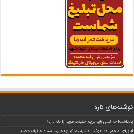
نوشته‌های تازه
یادداشت| ‌چه کسی باید پرچم حقیقت‌جویی را نگه دارد؟
اَبَر‌ویلای شخص ذی‌نفوذ در حاشیه‌ رود کرج تخریب شد + جزئیات و فیلم